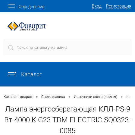
Вход
Регистрация
Определение
Каталог
•
•
•
Каталог товаров
Светотехника
Источники света (лампы)
Комп
Лампа энергосберегающая КЛЛ-PS-9
Вт-4000 K-G23 TDM ELECTRIC SQ0323-
0085