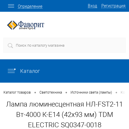
Вход
Регистрация
Определение
Каталог
•
•
•
Каталог товаров
Светотехника
Источники света (лампы)
Комп
Лампа люминесцентная НЛ-FSТ2-11
Вт-4000 К-Е14 (42х93 мм) TDM
ELECTRIC SQ0347-0018