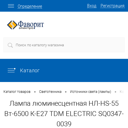
Вход
Регистрация
Определение
Каталог
•
•
•
Каталог товаров
Светотехника
Источники света (лампы)
Комп
Лампа люминесцентная НЛ-HS-55
Вт-6500 К-Е27 TDM ELECTRIC SQ0347-
0039