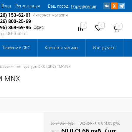
Вход
Регистрация
Ваш город:
Определение
926) 153-62-01
Интернет-магазин
926) 800-25-69
0
0
0
495) 369-69-96
Офис
0 до18:00 пн-пт
Телеком и СКС
Крепеж и метизы
Инструмент
Источники питания
Кабеленесущие системы
змерения температуры DKC (ДКС) TM-MNX
TM-MNX
 инвентарь и комплектующие, бытовая химия
, смазки и промышленная химия
ика для склада
Ретро-электрика
66 748.51 руб.
Экономия:
6 674.85 руб.
60 073.66 руб.
/ шт
Цена: