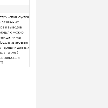
атур используется
в различных
ков и выводов
 модулю можно
ных датчиков
Модуль измерения
ю передачи данных
, а также 6
выходов для
ТП.