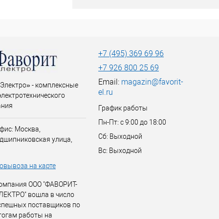
+7 (495) 369 69 96
+7 926 800 25 69
Email:
magazin@favorit-
Электро» - комплексные
el.ru
электротехнического
ания
График работы
Пн-Пт: с 9:00 до 18:00
фис: Москва,
Сб: Выходной
дшипниковская улица,
Вс: Выходной
овывоза на карте
омпания ООО "ФАВОРИТ-
ЛЕКТРО" вошла в число
спешных поставщиков по
тогам работы на