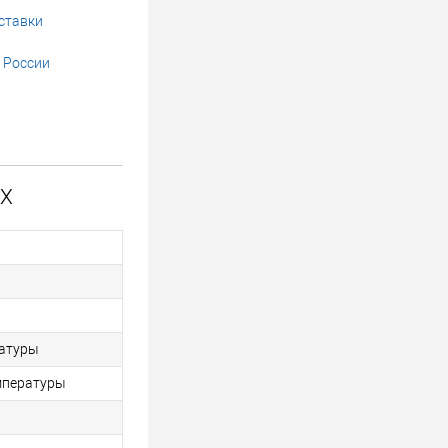
ставки
 России
NX
ратуры
мпературы