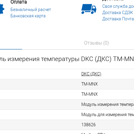
Оплата
Своя служба до
Безналичный расчет
Доставка СДЭК
Банковская карта
Доставка Почта
Отзывы (0)
уль измерения температуры DKC (ДКС) TM-M
DKC (ДКС)
TM-MNX
TM-MNX
Модуль измерения темпе
Модуль для измерения те
138626