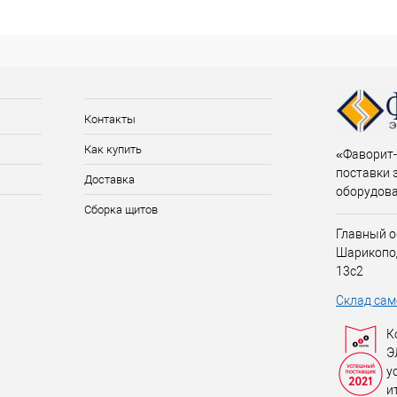
Контакты
Как купить
«Фаворит-
поставки 
Доставка
оборудов
Сборка щитов
Главный о
Шарикопо
13с2
Склад сам
К
Э
у
и