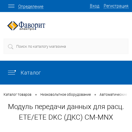
Вход
Регистрация
Определение
Каталог
•
•
Каталог товаров
Низковольтное оборудование
Автоматические в
Модуль передачи данных для расц.
ETE/ETE DKC (ДКС) CM-MNX