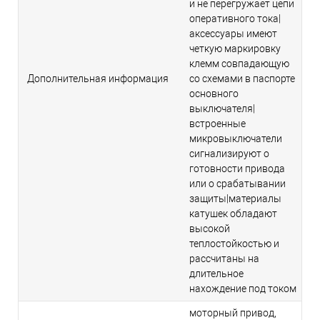
и не перегружает цепи
оперативного тока|
аксессуары имеют
четкую маркировку
клемм совпадающую
Дополнительная информация
со схемами в паспорте
основного
выключателя|
встроенные
микровыключатели
сигнализируют о
готовности привода
или о срабатывании
защиты|материалы
катушек обладают
высокой
теплостойкостью и
рассчитаны на
длительное
нахождение под током
моторный привод,