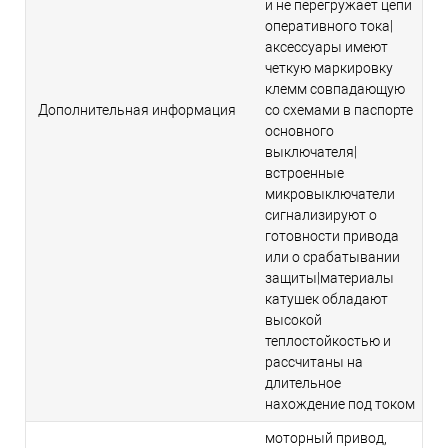
и не перегружает цепи
оперативного тока|
аксессуары имеют
четкую маркировку
клемм совпадающую
Дополнительная информация
со схемами в паспорте
основного
выключателя|
встроенные
микровыключатели
сигнализируют о
готовности привода
или о срабатывании
защиты|материалы
катушек обладают
высокой
теплостойкостью и
рассчитаны на
длительное
нахождение под током
моторный привод,