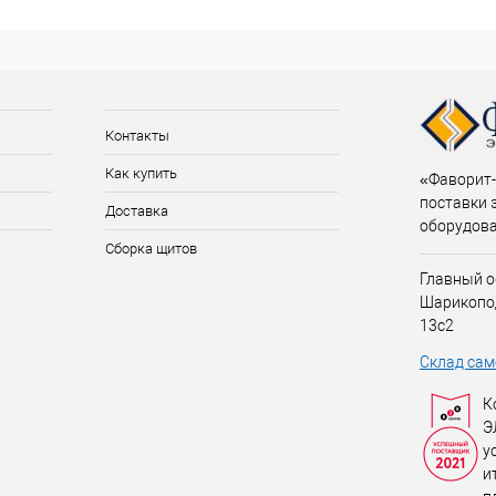
Контакты
Как купить
«Фаворит-
поставки 
Доставка
оборудов
Сборка щитов
Главный о
Шарикопо
13с2
Склад сам
К
Э
у
и