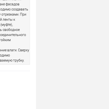
вке фасадов
бходимо создавать
 отрезками. При
й ленты к
(муфте),
ь свободное
соединительного
тойким
ие влаги. Сверху
ходимо
ваемую трубку.