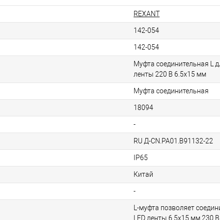
REXANT
142-054
142-054
Муфта соединительная L д
ленты 220 В 6.5х15 мм
Муфта соединительная
18094
-
RU Д-CN.РА01.B91132-22
IP65
Китай
-
L-муфта позволяет соедин
LED ленты 6,5х15 мм 230 