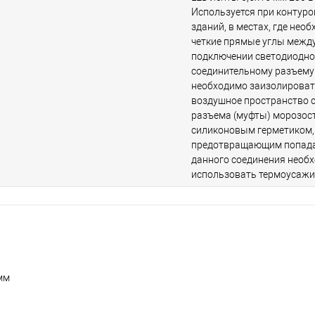
Используется при контуро
зданий, в местах, где нео
четкие прямые углы между
подключении светодиодно
соединительному разъему 
необходимо заизолироват
воздушное пространство 
разъема (муфты) морозос
силиконовым герметиком,
предотвращающим попадан
данного соединения необ
использовать термоусажи
мм