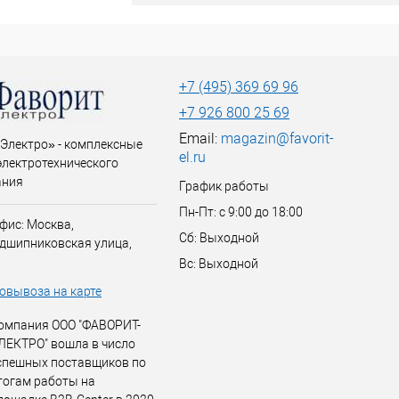
+7 (495) 369 69 96
+7 926 800 25 69
Email:
magazin@favorit-
Электро» - комплексные
el.ru
электротехнического
ания
График работы
Пн-Пт: с 9:00 до 18:00
фис: Москва,
Сб: Выходной
дшипниковская улица,
Вс: Выходной
овывоза на карте
омпания ООО "ФАВОРИТ-
ЛЕКТРО" вошла в число
спешных поставщиков по
тогам работы на