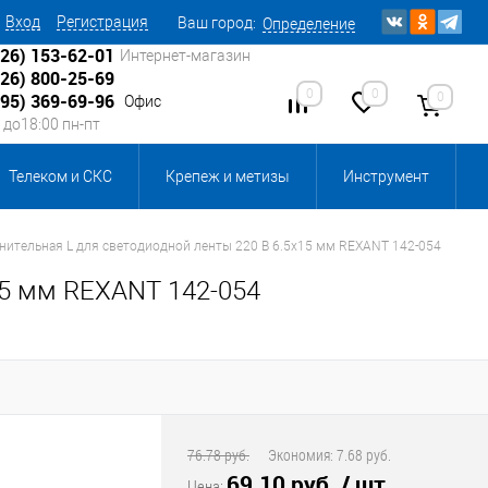
Вход
Регистрация
Ваш город:
Определение
926) 153-62-01
Интернет-магазин
926) 800-25-69
0
0
0
495) 369-69-96
Офис
0 до18:00 пн-пт
Телеком и СКС
Крепеж и метизы
Инструмент
Источники питания
Кабеленесущие системы
нительная L для светодиодной ленты 220 В 6.5х15 мм REXANT 142-054
15 мм REXANT 142-054
 инвентарь и комплектующие, бытовая химия
, смазки и промышленная химия
ика для склада
Ретро-электрика
76.78 руб.
Экономия:
7.68 руб.
69.10 руб.
/ шт
Цена: