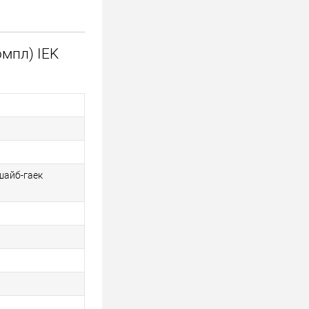
мпл) IEK
шайб-гаек