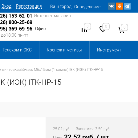
Вход
Регистрация
Ваш город:
Определение
926) 153-62-01
Интернет-магазин
926) 800-25-69
0
0
0
495) 369-69-96
Офис
0 до18:00 пн-пт
Телеком и СКС
Крепеж и метизы
Инструмент
Источники питания
Кабеленесущие системы
 винтов-шайб-гаек M6x15мм (1 компл) IEK (ИЭК) ITK-HP-15
K (ИЭК) ITK-HP-15
 инвентарь и комплектующие, бытовая химия
, смазки и промышленная химия
ика для склада
Ретро-электрика
25.02 руб.
Экономия:
2.50 руб.
22.52 руб.
/ шт
Цена: