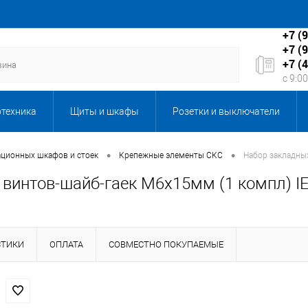
+7 (
+7 (
+7 (
с 9:0
отехника
Щиты и шкафы
Розетки и выключатели
Бытовая техника
Запорная и регулирующая арматура
•
•
ционных шкафов и стоек
Крепежные элементы СКС
Набор закладных
винтов-шайб-гаек M6x15мм (1 компл) IE
кабеля
Каталог подарков
Клининговое оборудование,
ы, серверы и мультимедиа
ЛКП Новые товары
Масла
СТИКИ
ОПЛАТА
СОВМЕСТНО ПОКУПАЕМЫЕ
ентиляция
Оборудование 6-10кВ
Оборудование и техн