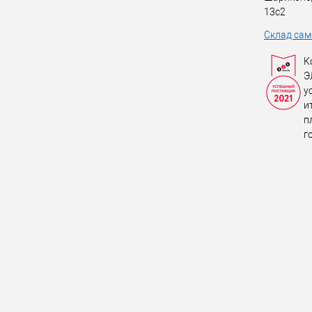
13с2
Склад сам
К
Э
у
и
п
г