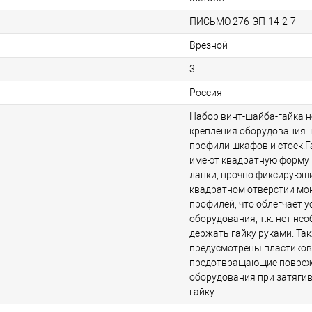
ПИСЬМО 276-ЭП-14-2-7
Врезной
3
Россия
Набор винт-шайба-гайка 
крепления оборудования 
профили шкафов и стоек.Г
имеют квадратную форму 
лапки, прочно фиксирующи
квадратном отверстии м
профилей, что облегчает у
оборудования, т.к. нет не
держать гайку руками. Та
предусмотрены пластико
предотвращающие повре
оборудования при затягив
гайку.