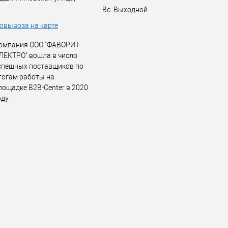
Вс: Выходной
овывоза на карте
омпания ООО "ФАВОРИТ-
ЛЕКТРО" вошла в число
спешных поставщиков по
тогам работы на
лощадке B2B-Center в 2020
оду