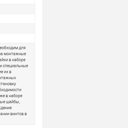
необходим для
на монтажные
айки в наборе
и специальные
е их в
онтажных
становку
обходимости
кже в наборе
вые шайбы,
ждение
ании винтов в