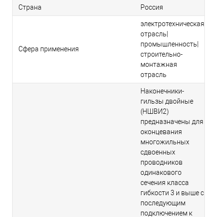
Страна
Россия
электротехническая
отрасль|
промышленность|
Сфера применения
строительно-
монтажная
отрасль
Наконечники-
гильзы двойные
(НШВИ2)
предназначены для
оконцевания
многожильных
сдвоенных
проводников
одинакового
сечения класса
гибкости 3 и выше с
последующим
подключением к