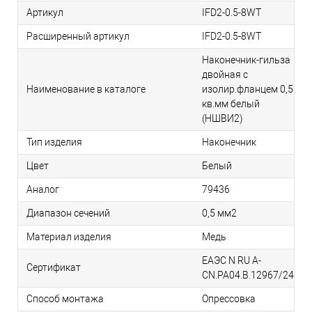
Артикул
IFD2-0.5-8WT
Расширенный артикул
IFD2-0.5-8WT
Наконечник-гильза
двойная с
Наименование в каталоге
изолир.фланцем 0,5
кв.мм белый
(НШВИ2)
Тип изделия
Наконечник
Цвет
Белый
Аналог
79436
Диапазон сечений
0,5 мм2
Материал изделия
Медь
ЕАЭС N RU A-
Сертификат
CN.PA04.B.12967/24
Способ монтажа
Опрессовка