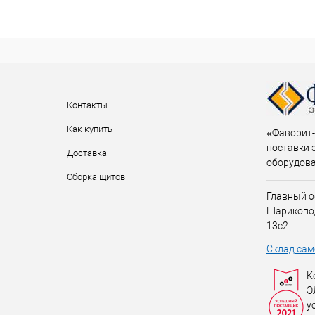
Контакты
Как купить
«Фаворит-
поставки 
Доставка
оборудов
Сборка щитов
Главный о
Шарикопо
13с2
Склад сам
К
Э
у