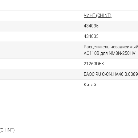
ЧИНТ (CHINT)
434035
434035
Расцепитель независимы
AC110В для NM8N-250HV
21269DEK
ЕАЭС RU С-CN.НА46.В.038
Китай
(CHINT)