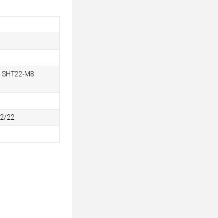
й SHT22-M8
92/22