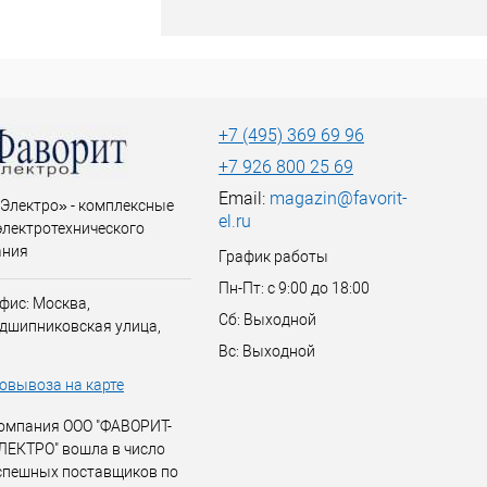
+7 (495) 369 69 96
+7 926 800 25 69
Email:
magazin@favorit-
Электро» - комплексные
el.ru
электротехнического
ания
График работы
Пн-Пт: с 9:00 до 18:00
фис: Москва,
Сб: Выходной
дшипниковская улица,
Вс: Выходной
овывоза на карте
омпания ООО "ФАВОРИТ-
ЛЕКТРО" вошла в число
спешных поставщиков по