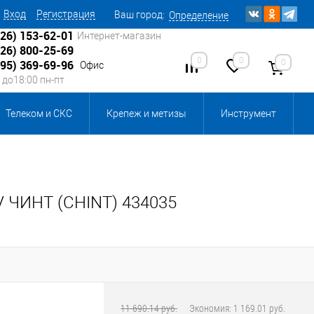
Вход
Регистрация
Ваш город:
Определение
926) 153-62-01
Интернет-магазин
926) 800-25-69
0
0
0
495) 369-69-96
Офис
0 до18:00 пн-пт
Телеком и СКС
Крепеж и метизы
Инструмент
Источники питания
Кабеленесущие системы
 инвентарь и комплектующие, бытовая химия
 ЧИНТ (CHINT) 434035
, смазки и промышленная химия
ика для склада
Ретро-электрика
11 690.14 руб.
Экономия:
1 169.01 руб.