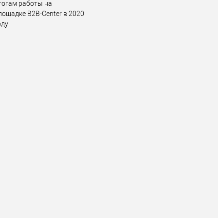
тогам работы на
лощадке B2B-Center в 2020
оду