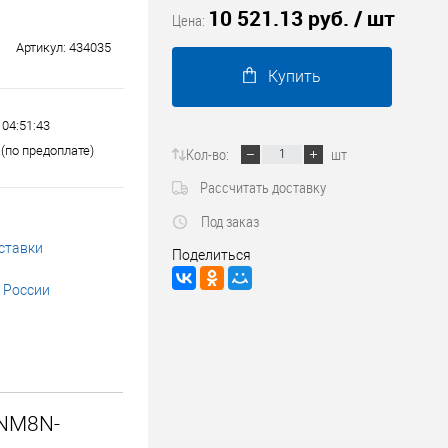
10 521.13 руб.
/ шт
Трубопроводные системы
Цена:
Артикул:
434035
Купить
 04:51:43
(по предоплате)
Кол-во:
шт
Рассчитать доставку
Под заказ
ставки
Поделиться
 России
 NM8N-