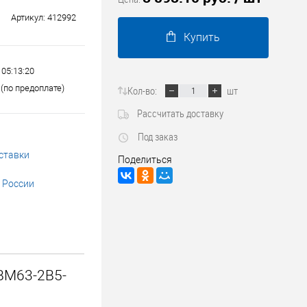
Трубопроводные системы
Артикул:
412992
Купить
 05:13:20
(по предоплате)
Кол-во:
шт
Рассчитать доставку
Под заказ
ставки
Поделиться
 России
BM63-2B5-