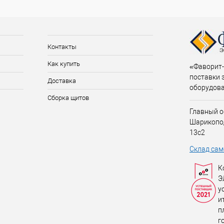
Контакты
Как купить
«Фаворит-
поставки 
Доставка
оборудов
Сборка щитов
Главный о
Шарикопо
13с2
Склад сам
К
Э
у
и
п
г