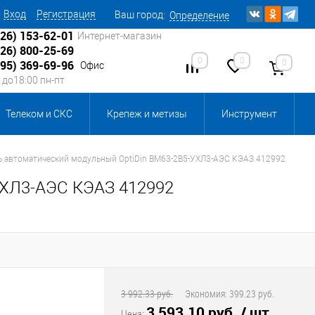
Вход
Регистрация
Ваш город:
Определение
926) 153-62-01
Интернет-магазин
926) 800-25-69
0
0
0
495) 369-69-96
Офис
0 до18:00 пн-пт
Телеком и СКС
Крепеж и метизы
Инструмент
Источники питания
Кабеленесущие системы
 автоматический модульный OptiDin BM63-2B5-УХЛ3-АЭС КЭАЗ 412992
УХЛ3-АЭС КЭАЗ 412992
 инвентарь и комплектующие, бытовая химия
, смазки и промышленная химия
ика для склада
Ретро-электрика
3 992.33 руб.
Экономия:
399.23 руб.
3 593.10 руб.
/ шт
Цена: