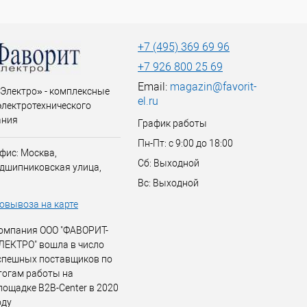
+7 (495) 369 69 96
+7 926 800 25 69
Email:
magazin@favorit-
Электро» - комплексные
el.ru
электротехнического
ания
График работы
Пн-Пт: с 9:00 до 18:00
фис: Москва,
Сб: Выходной
дшипниковская улица,
Вс: Выходной
овывоза на карте
омпания ООО "ФАВОРИТ-
ЛЕКТРО" вошла в число
спешных поставщиков по
тогам работы на
лощадке B2B-Center в 2020
оду