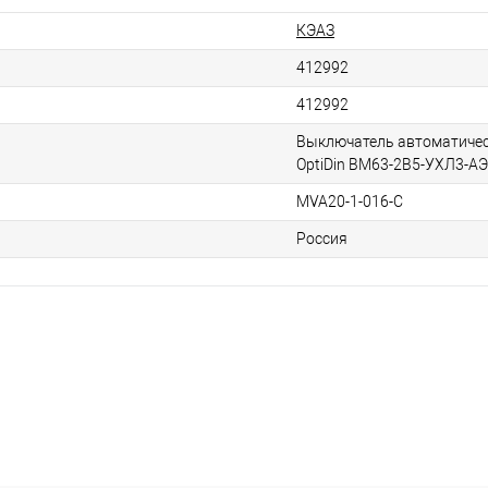
КЭАЗ
412992
412992
Выключатель автоматиче
OptiDin BM63-2B5-УХЛ3-А
MVA20-1-016-C
Россия