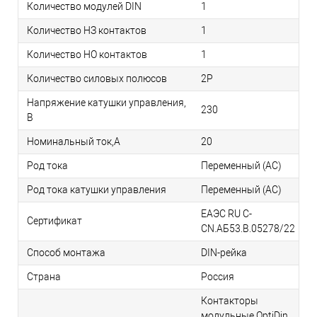
Количество модулей DIN
1
Количество НЗ контактов
1
Количество НО контактов
1
Количество силовых полюсов
2P
Напряжение катушки управления,
230
В
Номинальный ток,А
20
Род тока
Переменный (AC)
Род тока катушки управления
Переменный (AC)
ЕАЭС RU С-
Сертификат
CN.АБ53.В.05278/22
Способ монтажа
DIN-рейка
Страна
Россия
Контакторы
модульные OptiDin