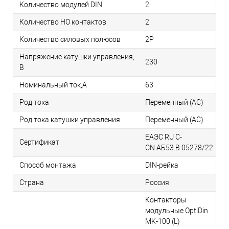
Количество модулей DIN
2
Количество НО контактов
2
Количество силовых полюсов
2P
Напряжение катушки управления,
230
В
Номинальный ток,А
63
Род тока
Переменный (AC)
Род тока катушки управления
Переменный (AC)
ЕАЭС RU С-
Сертификат
CN.АБ53.В.05278/22
Способ монтажа
DIN-рейка
Страна
Россия
Контакторы
модульные OptiDin
MK-100 (L)