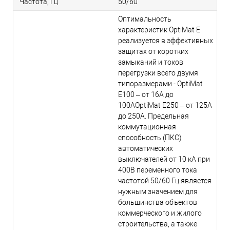
Частота, Гц
50/60
Оптимальность
характеристик OptiMat E
реализуется в эффективных
защитах от коротких
замыканий и токов
перегрузки всего двумя
типоразмерами - OptiMat
E100 – от 16А до
100АOptiMat E250 – от 125A
до 250А. Предельная
коммутационная
способность (ПКС)
автоматических
выключателей от 10 кА при
400В переменного тока
частотой 50/60 Гц является
нужным значением для
большинства объектов
коммерческого и жилого
строительства, а также