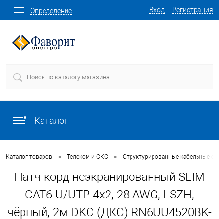
Вход
Регистрация
Определение
Каталог
•
•
Каталог товаров
Телеком и СКС
Структурированные кабельные си
Патч-корд неэкранированный SLIM
CAT6 U/UTP 4х2, 28 AWG, LSZH,
чёрный, 2м DKC (ДКС) RN6UU4520BK-