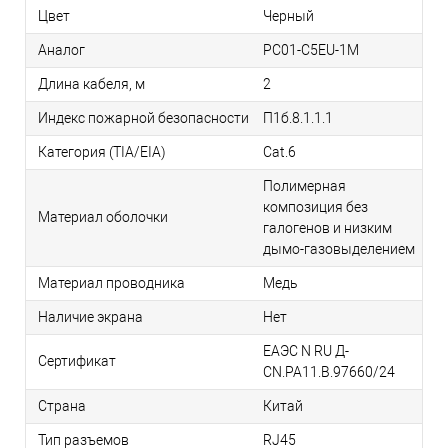
Цвет
Черный
Аналог
PC01-C5EU-1M
Длина кабеля, м
2
Индекс пожарной безопасности
П1б.8.1.1.1
Категория (TIA/EIA)
Cat.6
Полимерная
композиция без
Материал оболочки
галогенов и низким
дымо-газовыделением
Материал проводника
Медь
Наличие экрана
Нет
ЕАЭС N RU Д-
Сертификат
CN.РА11.В.97660/24
Страна
Китай
Тип разъемов
RJ45