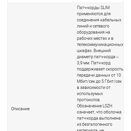
Патч-корды SLIM
применяются для
соединения кабельных
линий и сетевого
оборудования на
рабочих местах и в
телекоммуникационных
шкафах. Внешний
диаметр патч-корда –
3,9 мм. Патч-корд
поддерживает скорость
передачи данных от 10
Мбит/сек до 5 Гбит/сек
в зависимости от
использумых
протоколов.
Обозначение LSZH
Описание
означает, что оболочка
патч-корда выполнена
из безгалогенного
материала, не