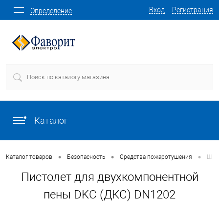
Вход
Регистрация
Определение
Каталог
•
•
•
Каталог товаров
Безопасность
Средства пожаротушения
Шка
Пистолет для двухкомпонентной
пены DKC (ДКС) DN1202