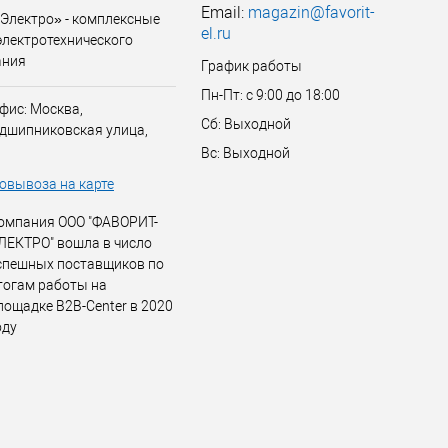
Email:
magazin@favorit-
Электро» - комплексные
el.ru
электротехнического
ания
График работы
Пн-Пт: с 9:00 до 18:00
фис: Москва,
Сб: Выходной
дшипниковская улица,
Вс: Выходной
овывоза на карте
омпания ООО "ФАВОРИТ-
ЛЕКТРО" вошла в число
спешных поставщиков по
тогам работы на
лощадке B2B-Center в 2020
оду