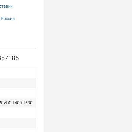
ставки
 России
357185
20VDC T400-T630