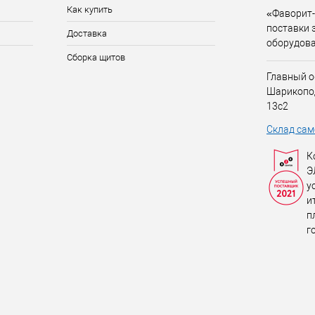
Как купить
«Фаворит-
поставки 
Доставка
оборудов
Сборка щитов
Главный о
Шарикопо
13с2
Склад сам
К
Э
у
и
п
г