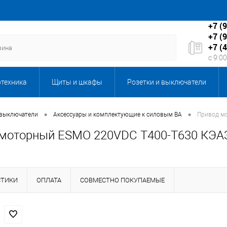
+7 (
+7 (
+7 (
с 9:0
отехника
Щиты и шкафы
Розетки и выключатели
Бытовая техника
Запорная и регулирующая арматура
•
•
 выключатели
Аксессуары и комплектующие к силовым ВА
Привод м
моторный ESMO 220VDC T400-T630 КЭА
кабеля
Каталог подарков
Клининговое оборудование,
ы, серверы и мультимедиа
ЛКП Новые товары
Масла
СТИКИ
ОПЛАТА
СОВМЕСТНО ПОКУПАЕМЫЕ
ентиляция
Оборудование 6-10кВ
Оборудование и техн