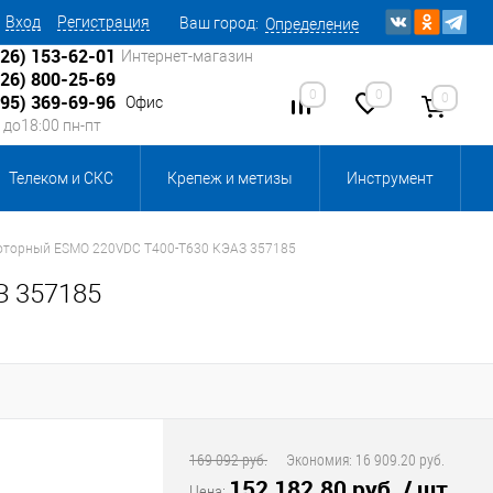
Вход
Регистрация
Ваш город:
Определение
926) 153-62-01
Интернет-магазин
926) 800-25-69
0
0
0
495) 369-69-96
Офис
0 до18:00 пн-пт
Телеком и СКС
Крепеж и метизы
Инструмент
Источники питания
Кабеленесущие системы
оторный ESMO 220VDC T400-T630 КЭАЗ 357185
З 357185
 инвентарь и комплектующие, бытовая химия
, смазки и промышленная химия
ика для склада
Ретро-электрика
169 092 руб.
Экономия:
16 909.20 руб.
152 182.80 руб.
/ шт
Цена: