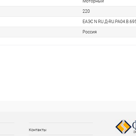
Моторный
220
ЕАЭС N RU Д-RU.РА04.В.69
Россия
Контакты