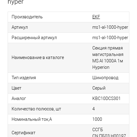
hyper
Производитель
EKF
Артикул
ms1-al-1000-hyper
Расширенный артикул
ms1-al-1000-hyper
Секция прямая
магистральная
Наименование в каталоге
MS Al 1000A 1м
Hyperion
Тип изделия
Шинопровод
Цвет
Серый
Аналог
KBC10DCS301
Количество полюсов, шт
4
Номинальный ток,А
1000
ССГБ
Сертификат
CN.ПБ03.H00197