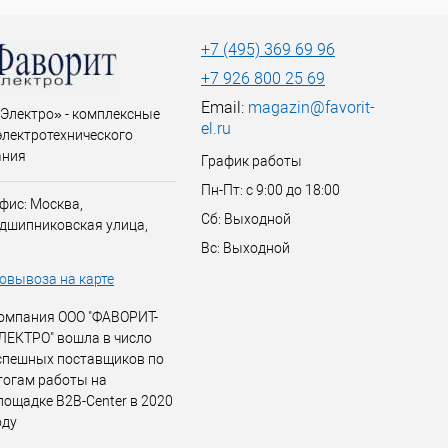
+7 (495) 369 69 96
+7 926 800 25 69
Email:
magazin@favorit-
Электро» - комплексные
el.ru
электротехнического
ания
График работы
Пн-Пт: с 9:00 до 18:00
фис: Москва,
Сб: Выходной
дшипниковская улица,
Вс: Выходной
овывоза на карте
омпания ООО "ФАВОРИТ-
ЛЕКТРО" вошла в число
спешных поставщиков по
тогам работы на
лощадке B2B-Center в 2020
оду