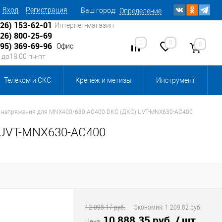
Вход
Регистрация
Ваш город:
Определение
926) 153-62-01
Интернет-магазин
926) 800-25-69
0
0
0
495) 369-69-96
Офис
0 до18:00 пн-пт
Телеком и СКС
Крепеж и метизы
Инструмент
Источники питания
Кабеленесущие системы
. напряжения для MNX400/630 AC400 DKC (ДКС) UVT-MNX630-AC400
 UVT-MNX630-AC400
 инвентарь и комплектующие, бытовая химия
, смазки и промышленная химия
ика для склада
Ретро-электрика
12 098.17 руб.
Экономия:
1 209.82 руб.
10 888.35 руб.
/ шт
Цена: