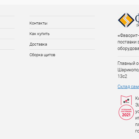
Контакты
Как купить
«Фаворит-
поставки 
Доставка
оборудов
Сборка щитов
Главный о
Шарикопо
13с2
Склад сам
К
Э
у
и
п
г