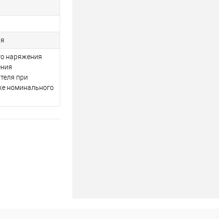
ия
го наряжения
ения
теля при
же номинального