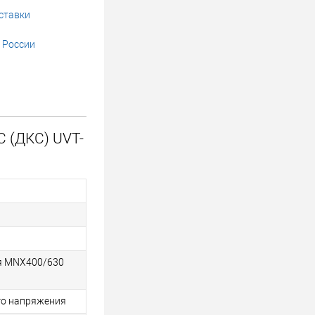
ставки
 России
 (ДКС) UVT-
ля MNX400/630
го напряжения