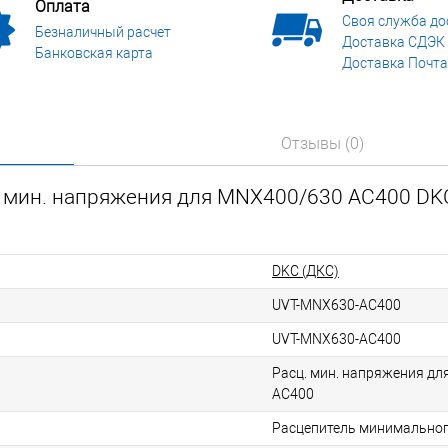
Оплата
Своя служба до
Безналичный расчет
Доставка СДЭК
Банковская карта
Доставка Почта
Отзывы (0)
. мин. напряжения для MNX400/630 AC400 DKC
DKC (ДКС)
UVT-MNX630-AC400
UVT-MNX630-AC400
Расц. мин. напряжения д
AC400
Расцепитель минимально