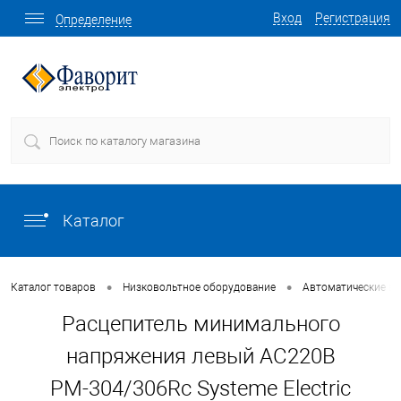
Вход
Регистрация
Определение
Каталог
•
•
Каталог товаров
Низковольтное оборудование
Автоматические в
Расцепитель минимального
напряжения левый AC220В
РМ-304/306Rc Systeme Electric