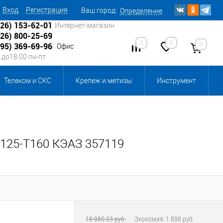
Вход
Регистрация
Ваш город:
Определение
926) 153-62-01
Интернет-магазин
926) 800-25-69
0
0
0
495) 369-69-96
Офис
0 до18:00 пн-пт
Телеком и СКС
Крепеж и метизы
Инструмент
Источники питания
Кабеленесущие системы
 инвентарь и комплектующие, бытовая химия
125-T160 КЭАЗ 357119
, смазки и промышленная химия
ика для склада
Ретро-электрика
18 980.03 руб.
Экономия:
1 898 руб.