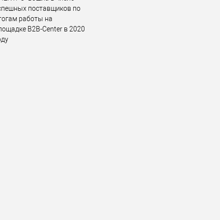
спешных поставщиков по
тогам работы на
лощадке B2B-Center в 2020
оду