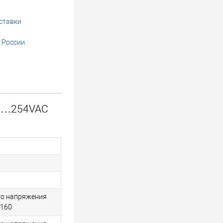
ставки
 России
20…254VAC
го напряжения
T160