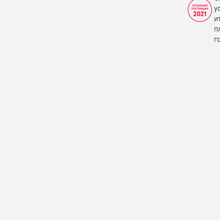
у
и
п
г