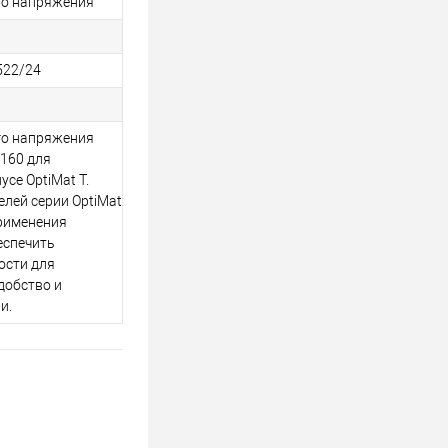
го напряжения
522/24
го напряжения
160 для
се OptiMat T.
лей серии OptiMat
рименения
еспечить
ости для
добство и
и.