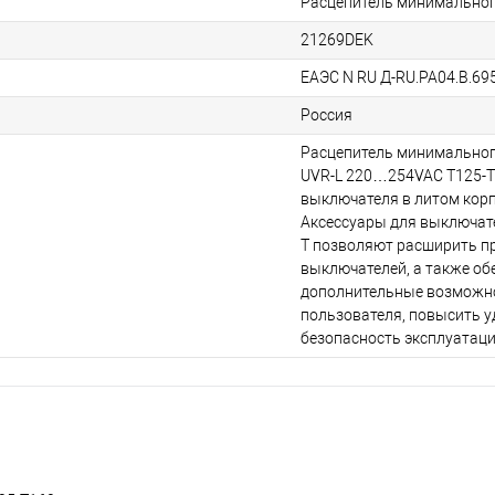
Расцепитель минимально
21269DEK
ЕАЭС N RU Д-RU.РА04.В.69
Россия
Расцепитель минимально
UVR-L 220…254VAC T125-T
выключателя в литом корпу
Аксессуары для выключате
T позволяют расширить п
выключателей, а также об
дополнительные возможн
пользователя, повысить у
безопасность эксплуатаци