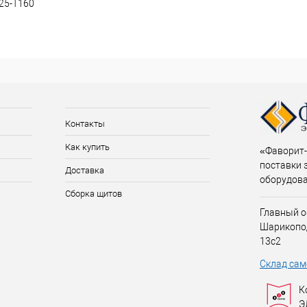
25-T160
Контакты
Как купить
«Фаворит-
поставки 
Доставка
оборудов
Сборка щитов
Главный о
Шарикопо
13с2
Склад сам
К
Э