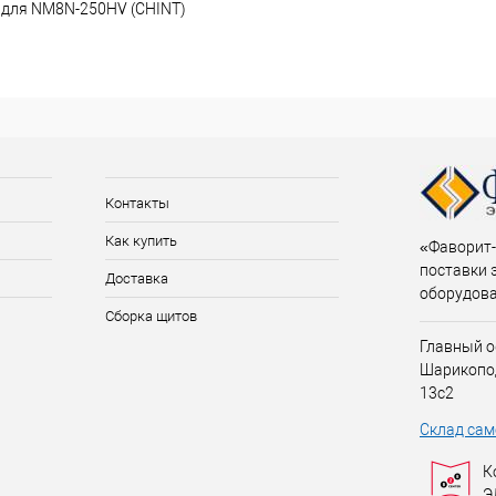
 для NM8N-250HV (CHINT)
Контакты
Как купить
«Фаворит-
поставки 
Доставка
оборудов
Сборка щитов
Главный о
Шарикопо
13с2
Склад сам
К
Э