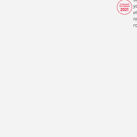
у
и
п
г