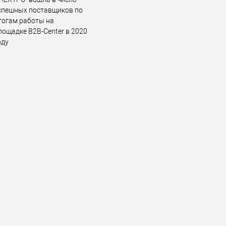
спешных поставщиков по
тогам работы на
лощадке B2B-Center в 2020
оду