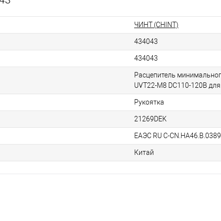
ЧИНТ (CHINT)
434043
434043
Расцепитель минимально
UVT22-M8 DC110-120В дл
Рукоятка
21269DEK
ЕАЭС RU С-CN.НА46.В.038
Китай