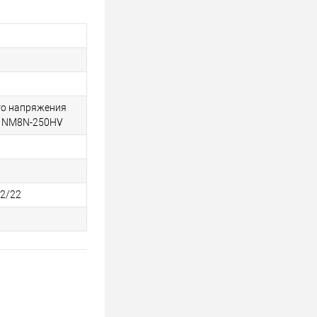
го напряжения
я NM8N-250HV
92/22