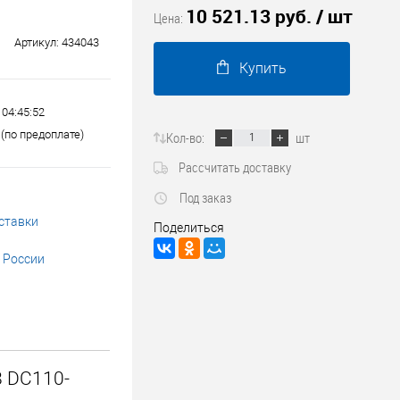
10 521.13 руб.
/ шт
Трубопроводные системы
Цена:
Артикул:
434043
Купить
 04:45:52
(по предоплате)
Кол-во:
шт
Рассчитать доставку
Под заказ
ставки
Поделиться
 России
 DC110-