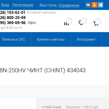
Вход
Регистрация
Ваш город:
Определение
926) 153-62-01
Интернет-магазин
926) 800-25-69
0
0
0
495) 369-69-96
Офис
0 до18:00 пн-пт
Телеком и СКС
Крепеж и метизы
Инструмент
Источники питания
Кабеленесущие системы
 инвентарь и комплектующие, бытовая химия
8N-250HV ЧИНТ (CHINT) 434043
, смазки и промышленная химия
ика для склада
Ретро-электрика
11 690.14 руб.
Экономия:
1 169.01 руб.