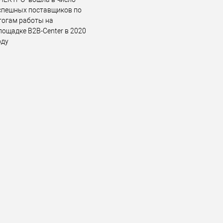
спешных поставщиков по
тогам работы на
лощадке B2B-Center в 2020
оду