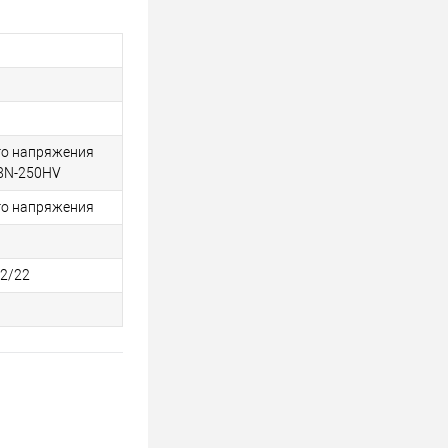
го напряжения
8N-250HV
го напряжения
92/22