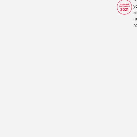
у
и
п
г