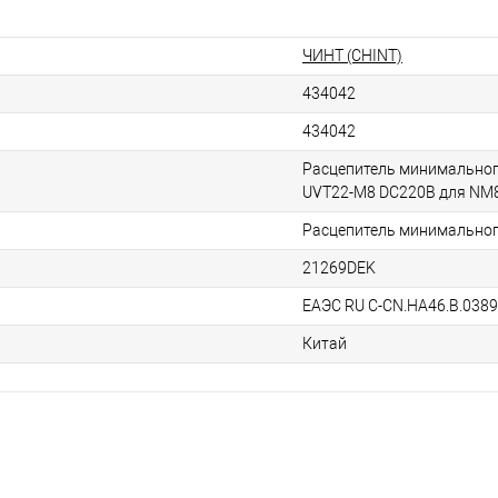
ЧИНТ (CHINT)
434042
434042
Расцепитель минимально
UVT22-M8 DC220В для NM
Расцепитель минимально
21269DEK
ЕАЭС RU С-CN.НА46.В.038
Китай