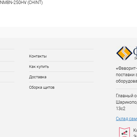
 NM8N-250HV (CHINT)
Контакты
Как купить
«Фаворит-
поставки 
Доставка
оборудов
Сборка щитов
Главный о
Шарикопо
13с2
Склад сам
К
Э