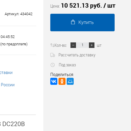
10 521.13 руб.
/ шт
Трубопроводные системы
Цена:
Артикул:
434042
Купить
 04:45:52
(по предоплате)
Кол-во:
шт
Рассчитать доставку
Под заказ
ставки
Поделиться
 России
8 DC220В