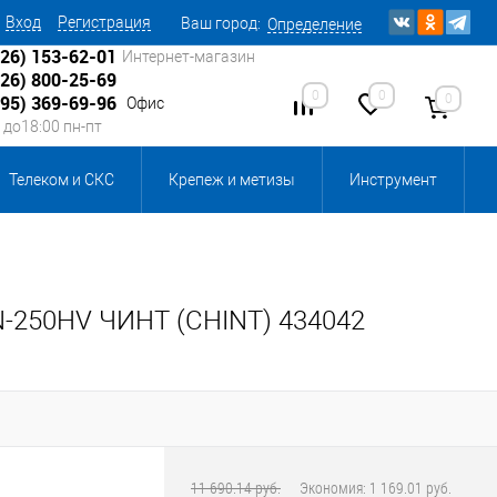
Вход
Регистрация
Ваш город:
Определение
926) 153-62-01
Интернет-магазин
926) 800-25-69
0
0
0
495) 369-69-96
Офис
0 до18:00 пн-пт
Телеком и СКС
Крепеж и метизы
Инструмент
Источники питания
Кабеленесущие системы
 инвентарь и комплектующие, бытовая химия
-250HV ЧИНТ (CHINT) 434042
, смазки и промышленная химия
ика для склада
Ретро-электрика
11 690.14 руб.
Экономия:
1 169.01 руб.