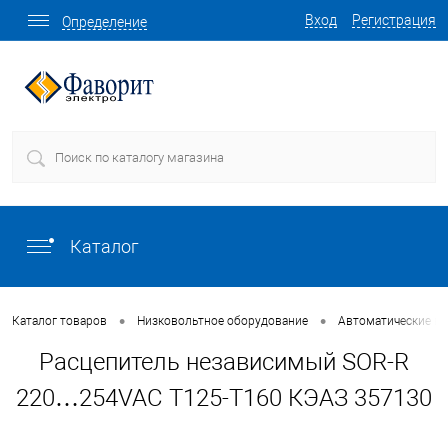
Вход
Регистрация
Определение
Каталог
•
•
Каталог товаров
Низковольтное оборудование
Автоматические в
Расцепитель независимый SOR-R
220…254VAC T125-T160 КЭАЗ 357130