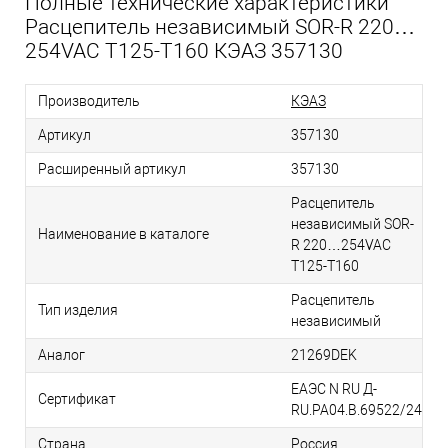
Полные технические характеристики
Расцепитель независимый SOR-R 220…
254VAC T125-T160 КЭАЗ 357130
Производитель
КЭАЗ
Артикул
357130
Расширенный артикул
357130
Расцепитель
независимый SOR-
Наименование в каталоге
R 220…254VAC
T125-T160
Расцепитель
Тип изделия
независимый
Аналог
21269DEK
ЕАЭС N RU Д-
Сертификат
RU.РА04.В.69522/24
Страна
Россия