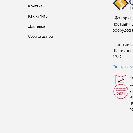
Контакты
Как купить
«Фаворит-
поставки 
Доставка
оборудов
Сборка щитов
Главный о
Шарикопо
13с2
Склад сам
К
Э
у
и
п
г