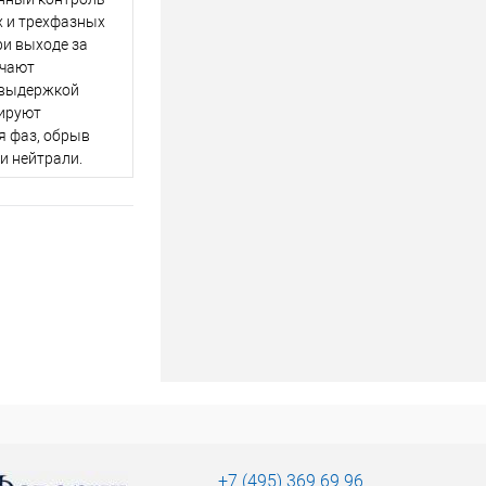
 и трехфазных
ри выходе за
ючают
 выдержкой
лируют
я фаз, обрыв
и нейтрали.
+7 (495) 369 69 96