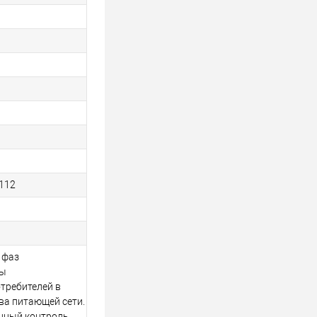
112
 фаз
ты
требителей в
ва питающей сети.
нный контроль