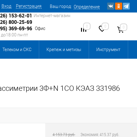
Вход
Регистрация
Ваш город:
Определение
926) 153-62-01
Интернет-магазин
926) 800-25-69
0
0
0
495) 369-69-96
Офис
0 до18:00 пн-пт
Телеком и СКС
Крепеж и метизы
Инструмент
Источники питания
Кабеленесущие системы
 инвентарь и комплектующие, бытовая химия
 ассиметрии 3Ф+N 1СО КЭАЗ 331986
, смазки и промышленная химия
ика для склада
Ретро-электрика
4 153.73 руб.
Экономия:
415.37 руб.