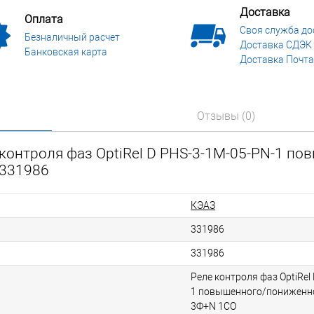
Доставка
Оплата
Своя служба до
Безналичный расчет
Доставка СДЭК
Банковская карта
Доставка Почта
Отзывы (0)
контроля фаз OptiRel D PHS-3-1M-05-PN-1 по
 331986
КЭАЗ
331986
331986
Реле контроля фаз OptiRel
1 повышенного/пониженн
3Ф+N 1СО