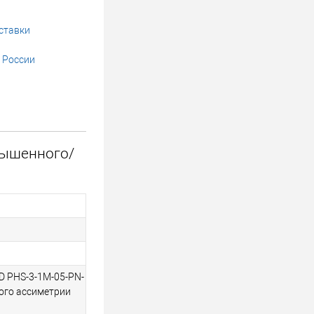
ставки
 России
вышенного/
 D PHS-3-1M-05-PN-
ого ассиметрии