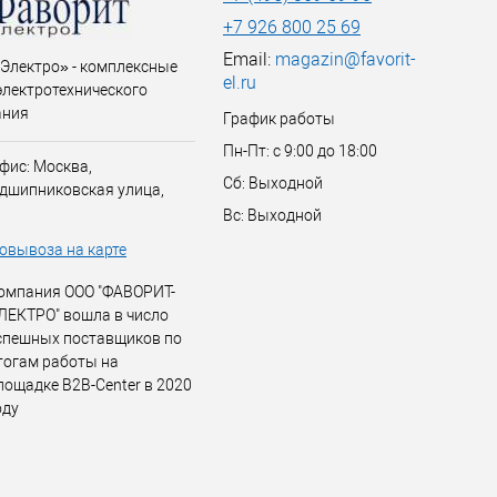
+7 926 800 25 69
Email:
magazin@favorit-
Электро» - комплексные
el.ru
электротехнического
ания
График работы
Пн-Пт: с 9:00 до 18:00
фис: Москва,
Сб: Выходной
дшипниковская улица,
Вс: Выходной
овывоза на карте
омпания ООО "ФАВОРИТ-
ЛЕКТРО" вошла в число
спешных поставщиков по
тогам работы на
лощадке B2B-Center в 2020
оду