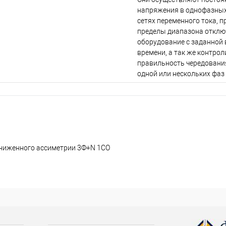
напряжения в однофазных
сетях переменного тока, п
пределы диапазона откл
оборудование с заданной
времени, а так же контро
правильность чередовани
одной или нескольких фаз 
ониженного ассиметрии 3Ф+N 1СО