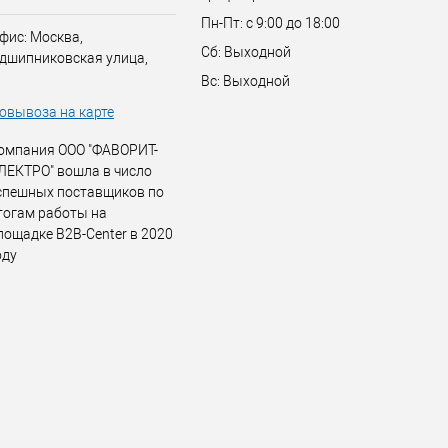
Пн-Пт: с 9:00 до 18:00
фис: Москва,
Сб: Выходной
дшипниковская улица,
Вс: Выходной
овывоза на карте
омпания ООО "ФАВОРИТ-
ЛЕКТРО" вошла в число
спешных поставщиков по
тогам работы на
лощадке B2B-Center в 2020
оду