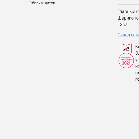
Сборка щитов
Главный о
Шарикопо
13с2
Склад сам
К
Э
у
и
п
г