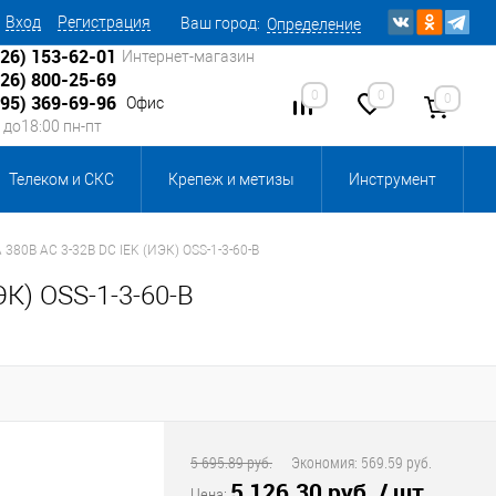
Вход
Регистрация
Ваш город:
Определение
926) 153-62-01
Интернет-магазин
926) 800-25-69
0
0
0
495) 369-69-96
Офис
0 до18:00 пн-пт
Телеком и СКС
Крепеж и метизы
Инструмент
Источники питания
Кабеленесущие системы
 380В AC 3-32В DC IEK (ИЭК) OSS-1-3-60-B
К) OSS-1-3-60-B
 инвентарь и комплектующие, бытовая химия
, смазки и промышленная химия
ика для склада
Ретро-электрика
5 695.89 руб.
Экономия:
569.59 руб.
5 126.30 руб.
/ шт
Цена: