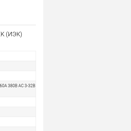
EK (ИЭК)
 60А 380В AC 3-32В