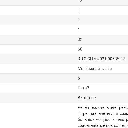
12
1
1
1
32
60
RU C-CN.АМ02.B00635-22
Монтажная плата
5
Китай
Винтовое
Реле твердотельные трехф
1 предназначены для ком
большой мощности. Быстр
срабатывание позволяет и