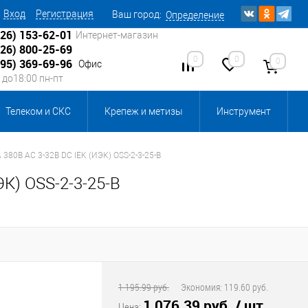
Вход
Регистрация
Ваш город:
Определение
926) 153-62-01
Интернет-магазин
926) 800-25-69
0
0
0
495) 369-69-96
Офис
0 до18:00 пн-пт
Телеком и СКС
Крепеж и метизы
Инструмент
Источники питания
Кабеленесущие системы
 380В AC 3-32В DC IEK (ИЭК) OSS-2-3-25-B
К) OSS-2-3-25-B
 инвентарь и комплектующие, бытовая химия
, смазки и промышленная химия
ика для склада
Ретро-электрика
1 195.99 руб.
Экономия:
119.60 руб.
1 076.39 руб.
/ шт
Цена: