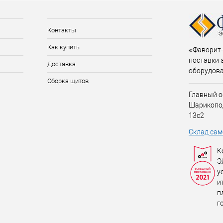
Контакты
Как купить
«Фаворит-
поставки 
Доставка
оборудов
Сборка щитов
Главный о
Шарикопо
13с2
Склад сам
К
Э
у
и
п
г