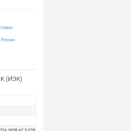
ставки
 России
EK (ИЭК)
 25А 380В AC 3-32В