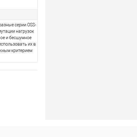
фазные серии OSS-
мутации нагрузок
ое и бесшумное
спользовать их в
важным критерием