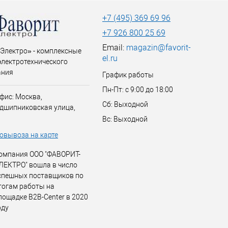
+7 (495) 369 69 96
+7 926 800 25 69
Email:
magazin@favorit-
Электро» - комплексные
el.ru
электротехнического
ания
График работы
Пн-Пт: с 9:00 до 18:00
фис: Москва,
Сб: Выходной
дшипниковская улица,
Вс: Выходной
овывоза на карте
омпания ООО "ФАВОРИТ-
ЛЕКТРО" вошла в число
спешных поставщиков по
тогам работы на
лощадке B2B-Center в 2020
оду