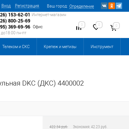
Вход
Регистрация
Ваш город:
Определение
926) 153-62-01
Интернет-магазин
926) 800-25-69
0
0
0
495) 369-69-96
Офис
0 до18:00 пн-пт
Телеком и СКС
Крепеж и метизы
Инструмент
Источники питания
Кабеленесущие системы
 инвентарь и комплектующие, бытовая химия
дульная DKC (ДКС) 4400002
, смазки и промышленная химия
ика для склада
Ретро-электрика
422.34 руб.
Экономия:
42.23 руб.