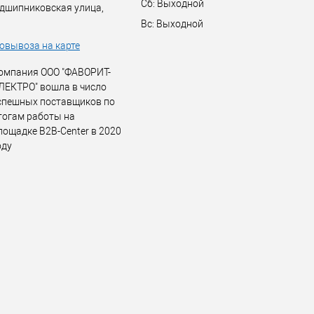
Сб: Выходной
дшипниковская улица,
Вс: Выходной
овывоза на карте
омпания ООО "ФАВОРИТ-
ЛЕКТРО" вошла в число
спешных поставщиков по
тогам работы на
лощадке B2B-Center в 2020
оду