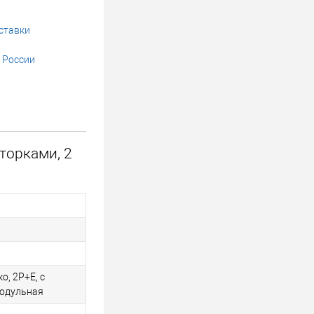
ставки
 России
торками, 2
о, 2P+E, с
модульная