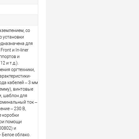
аземлением, со
ю установки
едназначена для
ront и In-liner
ппортов и
2 и т.д.).
ения оргтехники,
Характеристики-
ода кабелей – 3 мм
лемму), винтовые
, шаблон для
 номинальный ток –
ние – 230 В,
е коробки
при помощи
00802) и
- Белое облако.