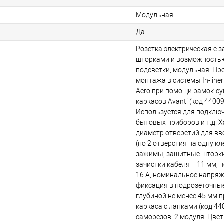
Модульная
Да
Розетка электрическая с з
шторками и возможность
подсветки, модульная. Пр
монтажа в системы In-liner F
Aero при помощи рамок-су
каркасов Avanti (код 440091
Используется для подключ
бытовых приборов и т.д. 
диаметр отверстий для вв
(по 2 отверстия на одну к
зажимы, защитные шторки
зачистки кабеля – 11 мм,
16 A, номинальное напряже
фиксация в подрозеточны
глубиной не менее 45 мм 
каркаса с лапками (код 44
саморезов. 2 модуля. Цвет