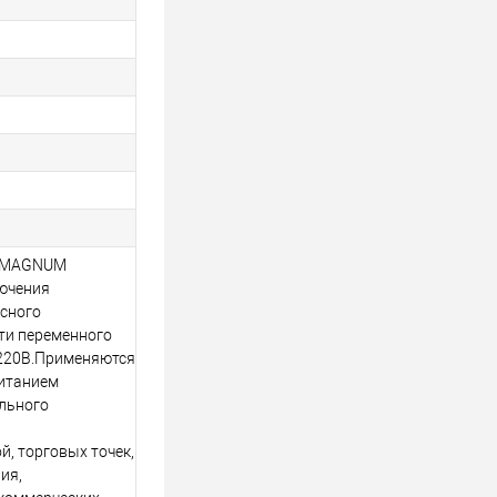
и MAGNUM
ючения
осного
ти переменного
 220В.Применяются
питанием
льного
я
, торговых точек,
ия,