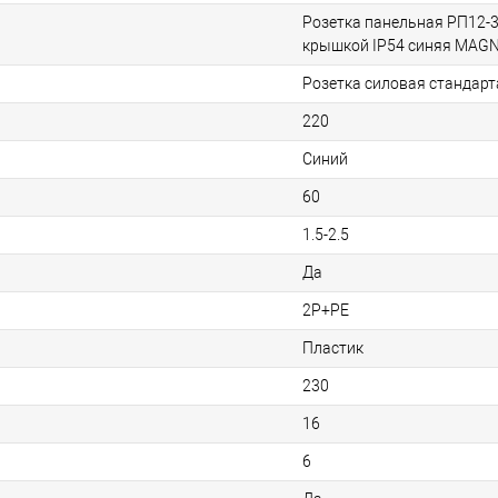
Розетка панельная РП12-3
крышкой IP54 синяя MAG
Розетка силовая стандар
220
Синий
60
1.5-2.5
Да
2P+PE
Пластик
230
16
6