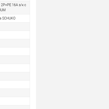
 2Р+РЕ 16А з/к с
NUM
та SCHUKO