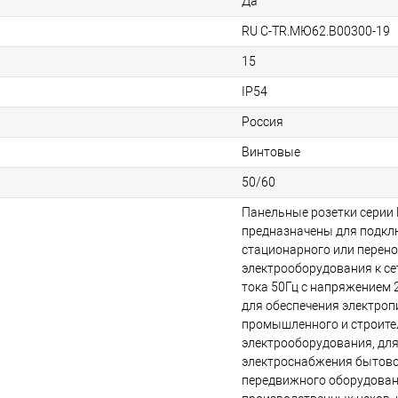
Да
RU C-TR.МЮ62.B00300-19
15
IP54
Россия
Винтовые
50/60
Панельные розетки сери
предназначены для подкл
стационарного или перен
электрооборудования к се
тока 50Гц с напряжением
для обеспечения электро
промышленного и строите
электрооборудования, дл
электроснабжения бытовой
передвижного оборудован