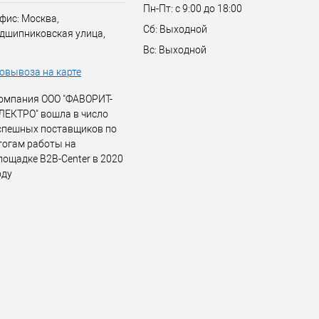
Пн-Пт: с 9:00 до 18:00
фис: Москва,
Сб: Выходной
дшипниковская улица,
Вс: Выходной
овывоза на карте
омпания ООО "ФАВОРИТ-
ЛЕКТРО" вошла в число
спешных поставщиков по
тогам работы на
лощадке B2B-Center в 2020
оду