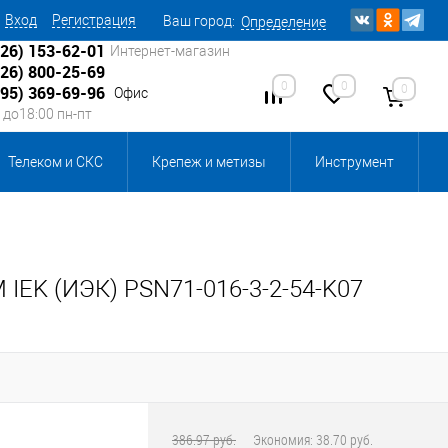
Вход
Регистрация
Ваш город:
Определение
926) 153-62-01
Интернет-магазин
926) 800-25-69
0
0
0
495) 369-69-96
Офис
0 до18:00 пн-пт
Телеком и СКС
Крепеж и метизы
Инструмент
Источники питания
Кабеленесущие системы
 инвентарь и комплектующие, бытовая химия
IEK (ИЭК) PSN71-016-3-2-54-K07
, смазки и промышленная химия
ика для склада
Ретро-электрика
386.97 руб.
Экономия:
38.70 руб.