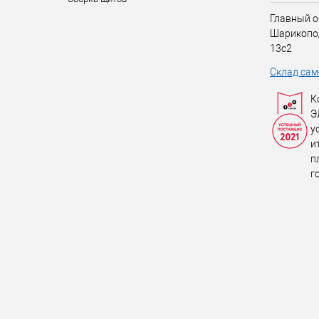
Главный о
Шарикопо
13с2
Склад сам
К
Э
у
и
п
г