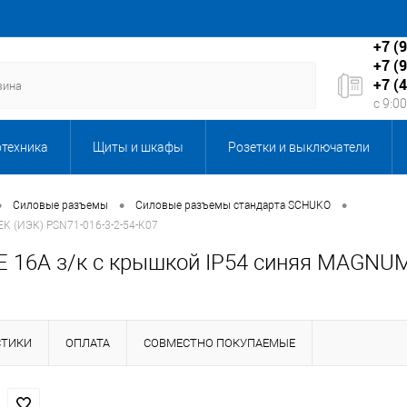
+7 (
+7 (
+7 (
с 9:0
отехника
Щиты и шкафы
Розетки и выключатели
Бытовая техника
Запорная и регулирующая арматура
•
•
•
Силовые разъемы
Силовые разъемы стандарта SCHUKO
EK (ИЭК) PSN71-016-3-2-54-K07
кабеля
Каталог подарков
Клининговое оборудование,
Е 16А з/к с крышкой IP54 синяя MAGNUM 
ы, серверы и мультимедиа
ЛКП Новые товары
Масла
СТИКИ
ОПЛАТА
СОВМЕСТНО ПОКУПАЕМЫЕ
ентиляция
Оборудование 6-10кВ
Оборудование и техн