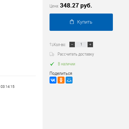
348.27 руб.
Трубопроводные системы
Цена:
Купить
Кол-во:
Рассчитать доставку
В наличии
Поделиться
 03:14:15