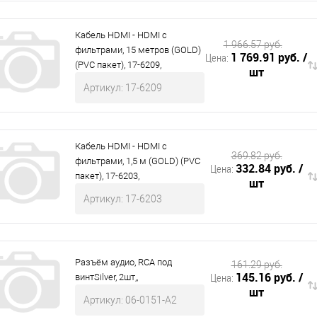
Кабель HDMI - HDMI с
1 966.57 руб.
фильтрами, 15 метров (GOLD)
1 769.91 руб.
/
Цена:
(PVC пакет), 17-6209,
шт
Артикул: 17-6209
Кабель HDMI - HDMI с
369.82 руб.
фильтрами, 1,5 м (GOLD) (PVC
332.84 руб.
/
Цена:
пакет), 17-6203,
шт
Артикул: 17-6203
Разъём аудио, RCA под
161.29 руб.
145.16 руб.
/
Цена:
винтSilver, 2шт,,
шт
Артикул: 06-0151-A2