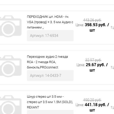
ПЕРЕХОДНИК шт. HDMI - гн.
443.26 руб.
VGA (провод) + 3. 5 мм Аудио с
398.93 руб.
/
Цена:
питанием ,,
шт
Артикул: 17-6934
Переходник аудио 2 гнезда
32.97 руб.
RCA - 2 гнезда RCA,
29.67 руб.
/
Цена:
бинокль,PROconnect
шт
Артикул: 14-0433-7
Шнур стерео шт 3.5 мм -
490.20 руб.
стерео шт 3.5 мм 1.5М (GOLD),
441.18 руб.
/
Цена:
REXANT
шт