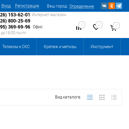
Вход
Регистрация
Ваш город:
Определение
926) 153-62-01
Интернет-магазин
926) 800-25-69
0
0
0
495) 369-69-96
Офис
0 до18:00 пн-пт
Телеком и СКС
Крепеж и метизы
Инструмент
Источники питания
Кабеленесущие системы
К
 инвентарь и комплектующие, бытовая химия
Вид каталога:
, смазки и промышленная химия
ика для склада
Ретро-электрика