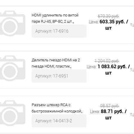
HDMI удлинитель по витой
670.39 руб.
603.35 руб.
/
Цена:
паре RJ-45, 8P-8C, 2 шт.,,
шт
Артикул: 17-6916
Делитель гнездо HDMI на 2
1 204.02 руб.
1 083.62 руб.
/
Цена:
гнезда HDMI, пластик,,
шт
Артикул: 17-6951
Разъем штекер RCA с
98.57 руб.
88.71 руб.
/
Цена:
быстрозажимной колодкой,,
шт
Артикул: 14-0413-2