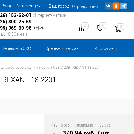
Вход
Регистрация
Ваш город:
Определение
926) 153-62-01
Интернет-магазин
926) 800-25-69
0
0
0
495) 369-69-96
Офис
0 до18:00 пн-пт
Телеком и СКС
Крепеж и метизы
Инструмент
Источники питания
Кабеленесущие системы
ядное сетевое с одним портом USB-C 20Вт REXANT 18-2201
т REXANT 18-2201
 инвентарь и комплектующие, бытовая химия
, смазки и промышленная химия
ика для склада
Ретро-электрика
412.16 руб.
Экономия:
41.22 руб.
370.94 руб.
/ шт
Цена: