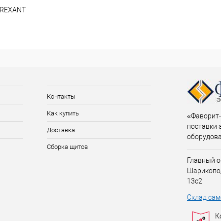
N REXANT
Контакты
Как купить
«Фаворит-
поставки 
Доставка
оборудов
Сборка щитов
Главный о
Шарикопо
13с2
Склад сам
К