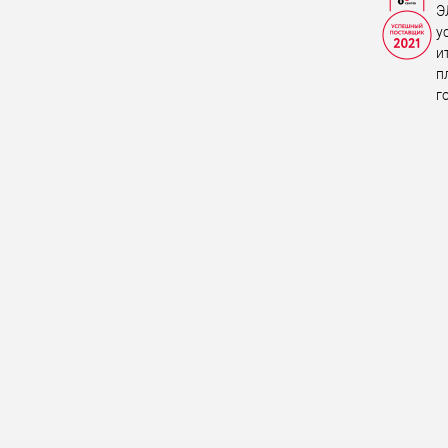
Э
у
и
п
г