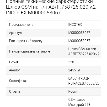
Полные технические характеристики
Шлюз GSM на п/п АВЛГ.758725.020 v.2
INCOTEX М0000053067
Производитель
INCOTEX
Артикул
М0000053067
Расширенный артикул
М0000053067
Шлюз GSM на п/п
Наименование в каталоге
АВЛГ.758725.020 v.2
Серия
228
Аналог
245519
ЕАЭС N RU Д-
Сертификат
RU.РА02.В.45653/23
Страна
Россия
GSM-шлюз
Меркурий 228