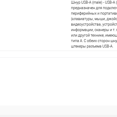
Шнур USB-A (male) - USB-A 
предназначен для подклю
периферийных и портатив
(клавиатуры, мыши, джойс
видеоустройства, устройс
информации, сканеры и т. 
или другой технике, имею
типа A. C обеих сторон шн
штекеры разъема USB-A.