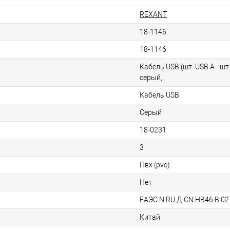
REXANT
18-1146
18-1146
Кабель USB (шт. USB A - шт.
серый,
Кабель USB
Серый
18-0231
3
Пвх (pvc)
Нет
ЕАЭС N RU Д-CN.НВ46.В.02
Китай