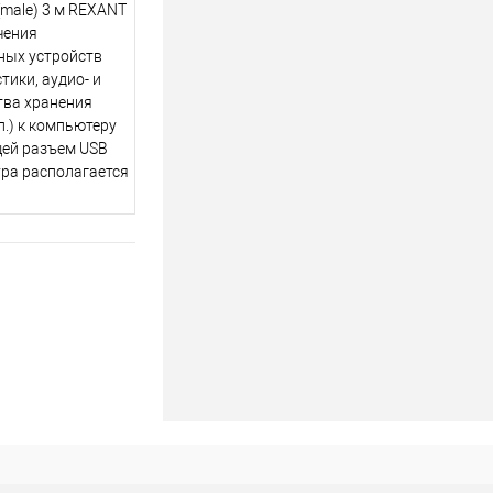
(male) 3 м REXANT
чения
ных устройств
тики, аудио- и
тва хранения
п.) к компьютеру
щей разъем USB
ура располагается