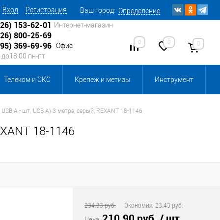
Вход
Регистрация
Ваш город:
Определение
926) 153-62-01
Интернет-магазин
926) 800-25-69
0
0
0
495) 369-69-96
Офис
0 до18:00 пн-пт
Телеком и СКС
Крепеж и метизы
Инструмент
Источники питания
Кабеленесущие системы
 USB A - шт. USB A) 3 метра, серый, REXANT 18-1146
REXANT 18-1146
 инвентарь и комплектующие, бытовая химия
, смазки и промышленная химия
ика для склада
Ретро-электрика
234.33 руб.
Экономия:
23.43 руб.
210.90 руб.
/ шт
Цена: