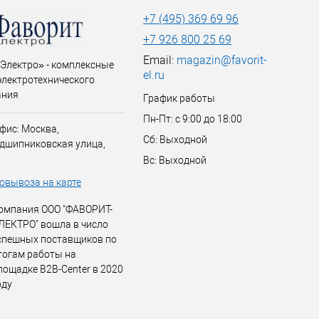
+7 (495) 369 69 96
+7 926 800 25 69
Email:
magazin@favorit-
Электро» - комплексные
el.ru
электротехнического
ания
График работы
Пн-Пт: с 9:00 до 18:00
фис: Москва,
Сб: Выходной
дшипниковская улица,
Вс: Выходной
овывоза на карте
омпания ООО "ФАВОРИТ-
ЛЕКТРО" вошла в число
спешных поставщиков по
тогам работы на
лощадке B2B-Center в 2020
оду