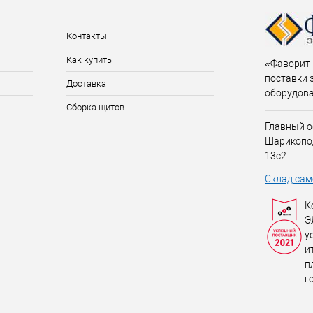
Контакты
Как купить
«Фаворит-
поставки 
Доставка
оборудов
Сборка щитов
Главный о
Шарикопо
13с2
Склад сам
К
Э
у
и
п
г