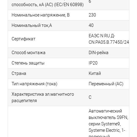
6
способность, кA (AC) (IEC/EN 60898)
Номинальное напряжение, В
230
Номинальный ток,А
40
ЕАЭС N RU Д-
Сертификат
CN.РА05.В.77450/24
Способ монтажа
DIN-рейка
Степень защиты
IP20
Страна
Китай
Тип напряжения (тока)
Переменный (AC)
Характеристика эл.магнитного
C
расцепителя
Автоматический
выключатель S9FN,
серии Systeme9,
Systeme Electric, 1-
полюсный,