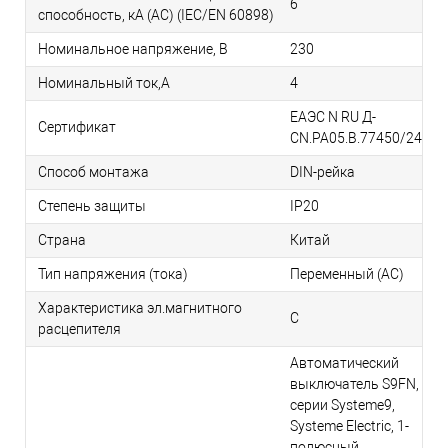
6
способность, кA (AC) (IEC/EN 60898)
Номинальное напряжение, В
230
Номинальный ток,А
4
ЕАЭС N RU Д-
Сертификат
CN.РА05.В.77450/24
Способ монтажа
DIN-рейка
Степень защиты
IP20
Страна
Китай
Тип напряжения (тока)
Переменный (AC)
Характеристика эл.магнитного
C
расцепителя
Автоматический
выключатель S9FN,
серии Systeme9,
Systeme Electric, 1-
полюсный,