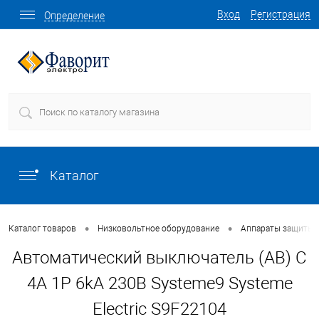
Вход
Регистрация
Определение
Каталог
•
•
Каталог товаров
Низковольтное оборудование
Аппараты защиты
Автоматический выключатель (АВ) C
4A 1P 6kA 230В Systeme9 Systeme
Electric S9F22104