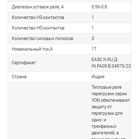
Диапазон уставок реле, А
0.56-0.8
Количество НЗ контактов
1
Количество НО контактов
1
Количество силовых полюсов
3
Номинальный ток,А
17
ЕАЭС N RU Д-
Сертификат
IN.РА09.В.04975/23
Страна
Индия
Тепловые реле
перегрузки серии
YON обеспечивают
защиту от
перегрузки для
одно- и
трехфазных
двигателей, а