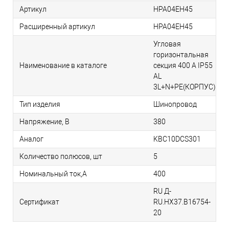
Артикул
HPA04EH45
Расширенный артикул
HPA04EH45
Угловая
горизонтальная
Наименование в каталоге
секция 400 А IP55
AL
3L+N+PE(КОРПУС)
Тип изделия
Шинопровод
Напряжение, В
380
Аналог
KBC10DCS301
Количество полюсов, шт
5
Номинальный ток,А
400
RU Д-
Сертификат
RU.НХ37.B16754-
20