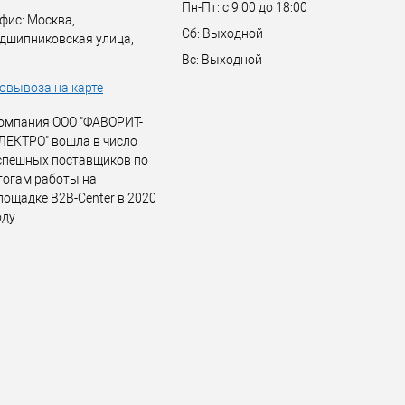
Пн-Пт: с 9:00 до 18:00
фис: Москва,
Сб: Выходной
дшипниковская улица,
Вс: Выходной
овывоза на карте
омпания ООО "ФАВОРИТ-
ЛЕКТРО" вошла в число
спешных поставщиков по
тогам работы на
лощадке B2B-Center в 2020
оду