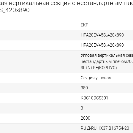
вая вертикальная секция c нестандартным п
S_420x890
EKF
HPA20EV45S_420x890
HPA20EV45S_420x890
Угловая вертикальная сек
нестандартным плечом200
3L+N+PE(КОРПУС)
Секция угловая
380
KBC10DCS301
3
2000
RU Д-RU.НХ37.B16754-20