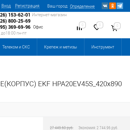
Вход
Регистрация
Ваш город:
Определение
926) 153-62-01
Интернет-магазин
926) 800-25-69
0
0
0
495) 369-69-96
Офис
0 до18:00 пн-пт
Телеком и СКС
Крепеж и метизы
Инструмент
Источники питания
Кабеленесущие системы
 инвентарь и комплектующие, бытовая химия
+PE(КОРПУС) EKF HPA20EV45S_420x890
, смазки и промышленная химия
ика для склада
Ретро-электрика
27 449.60 руб.
Экономия:
2 744.96 руб.