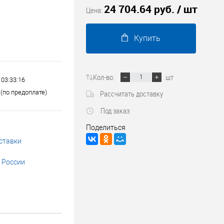
24 704.64 руб.
/ шт
Трубопроводные системы
Цена:
Купить
Кол-во:
шт
 03:33:16
(по предоплате)
Рассчитать доставку
Под заказ
Поделиться
ставки
 России