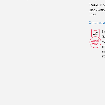
Главный о
Шарикопо
13с2
Склад сам
К
Э
у
и
п
г