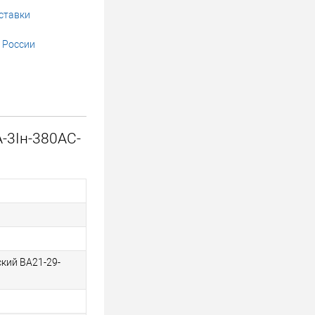
ставки
 России
-3Iн-380AC-
кий ВА21-29-