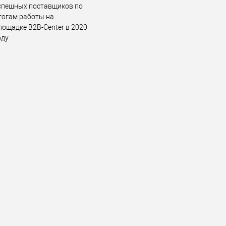
спешных поставщиков по
тогам работы на
лощадке B2B-Center в 2020
оду