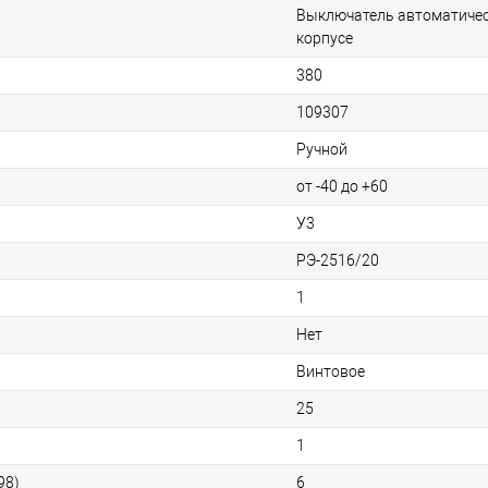
Выключатель автоматичес
корпусе
380
109307
Ручной
от -40 до +60
У3
РЭ-2516/20
1
Нет
Винтовое
25
1
98)
6