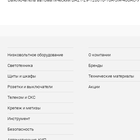
Выключатель автоматический ВА21-29-120010-16А-3Iн-400AC-
Низковольтное оборудование
О компании
Светотехника
Бренды
Щиты и шкафы
Технические материалы
Розетки и выключатели
Акции
Телеком и СКС
Крепеж и метизы
Инструмент
Безопасность
Автоматизация, КИП