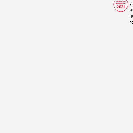
у
и
п
г