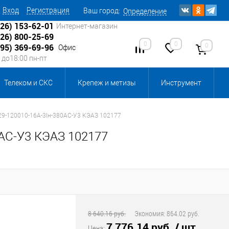
Вход
Регистрация
Ваш город:
Определение
926) 153-62-01
Интернет-магазин
926) 800-25-69
0
0
0
495) 369-69-96
Офис
0 до18:00 пн-пт
Телеком и СКС
Крепеж и метизы
Инструмент
Источники питания
Кабеленесущие системы
29-120010-16А-3Iн-380AC-У3 КЭАЗ 102177
AC-У3 КЭАЗ 102177
 инвентарь и комплектующие, бытовая химия
, смазки и промышленная химия
ика для склада
Ретро-электрика
8 640.16 руб.
Экономия:
864.02 руб.
7 776.14 руб.
/ шт
Цена: