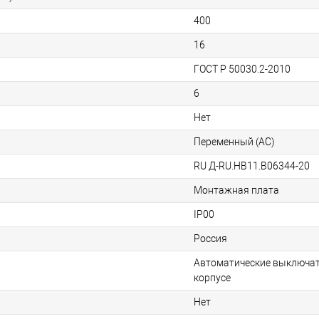
400
16
ГОСТ P 50030.2-2010
6
Нет
Переменный (AC)
RU Д-RU.НВ11.B06344-20
Монтажная плата
IP00
Россия
Автоматические выключат
корпусе
Нет