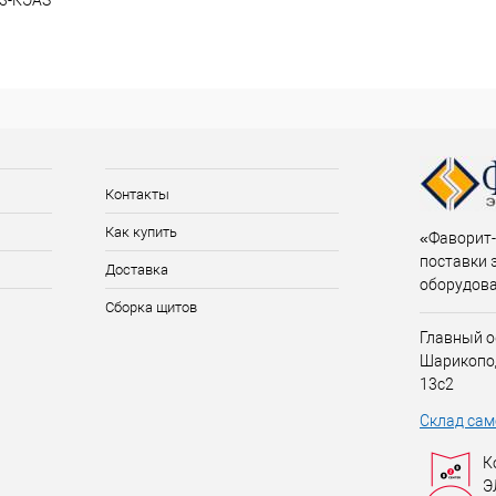
У3-КЭАЗ
Контакты
Как купить
«Фаворит-
поставки 
Доставка
оборудов
Сборка щитов
Главный о
Шарикопо
13с2
Склад сам
К
Э