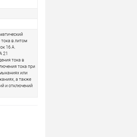
матический
 тока в литом
ок 16 А.
А 21
ения тока в
лючения тока при
амыканиях или
каниях, а также
ий и отключений