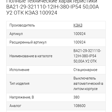
Полные технические характеристики
ВА21-29-321110-12IН-380-IP54 50,00А
У2 ОТК КЭАЗ 100924
Производитель
КЭАЗ
Артикул
100924
Расширенный артикул
100924
ВА21-29-321110-
Наименование в каталоге
12IН-380-IP54
50,00А У2 ОТК
Исполнение
Стационарное
Выключатель
Тип изделия
автоматический в
литом корпусе
Напряжение, В
380
Аналог
108600