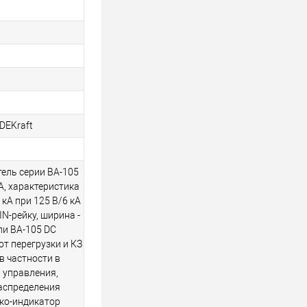
DEKraft
ель серии ВА-105
 А, характеристика
0 кА при 125 В/6 кА
IN-рейку, ширина -
ли ВА-105 DC
т перегрузки и КЗ
в частности в
 управления,
распределения
шко-индикатор