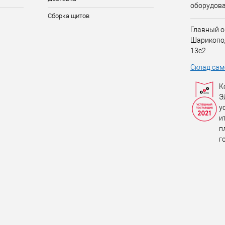
оборудов
Сборка щитов
Главный о
Шарикопо
13с2
Склад сам
К
Э
у
и
п
г