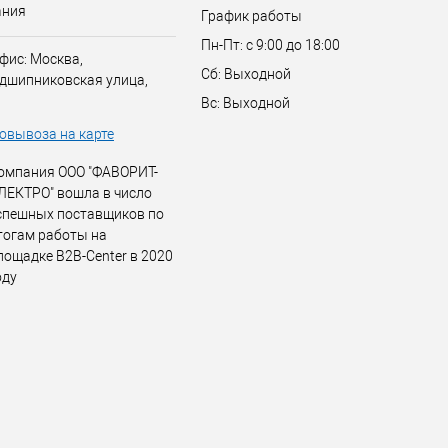
ания
График работы
Пн-Пт: с 9:00 до 18:00
фис: Москва,
Сб: Выходной
дшипниковская улица,
Вс: Выходной
овывоза на карте
омпания ООО "ФАВОРИТ-
ЛЕКТРО" вошла в число
спешных поставщиков по
тогам работы на
лощадке B2B-Center в 2020
оду