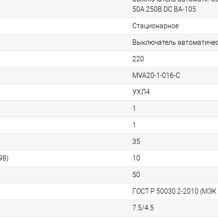
50A 250В DC ВА-105
Стационарное
Выключатель автоматиче
220
MVA20-1-016-C
УХЛ4
1
1
35
98)
10
50
ГОСТ Р 50030.2-2010 (МЭК
7.5/4.5