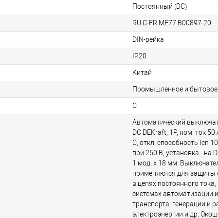
Постоянный (DC)
RU C-FR.ME77.B00897-20
DIN-рейка
IP20
Китай
Промышленное и бытовое
C
Автоматический выключат
DC DEKraft, 1P, ном. ток 50
C, откл. способность Icn 1
при 250 В, установка - на D
1 мод. х 18 мм. Выключате
применяются для защиты о
в цепях постоянного тока, 
системах автоматизации и
транспорта, генерации и 
электроэнергии и др. Око