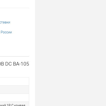
ставки
 России
0В DC ВА-105
кий 1P C кривая