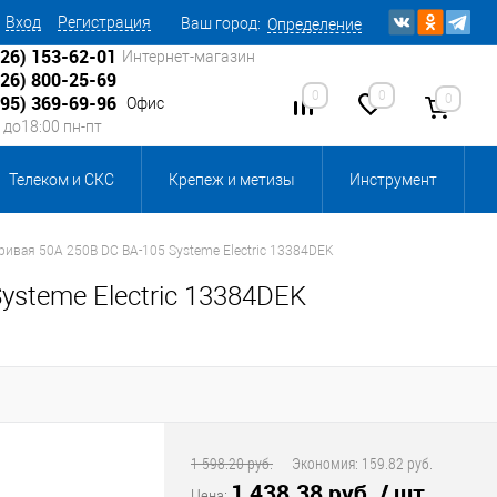
Вход
Регистрация
Ваш город:
Определение
926) 153-62-01
Интернет-магазин
926) 800-25-69
0
0
0
495) 369-69-96
Офис
0 до18:00 пн-пт
Телеком и СКС
Крепеж и метизы
Инструмент
Источники питания
Кабеленесущие системы
ивая 50A 250В DC ВА-105 Systeme Electric 13384DEK
steme Electric 13384DEK
 инвентарь и комплектующие, бытовая химия
, смазки и промышленная химия
ика для склада
Ретро-электрика
1 598.20 руб.
Экономия:
159.82 руб.
1 438.38 руб.
/ шт
Цена: