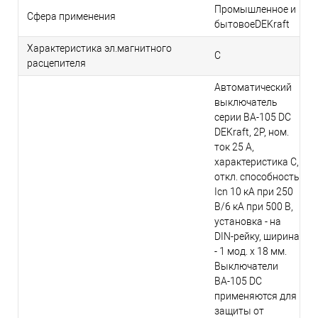
Промышленное и
Сфера применения
бытовоеDEKraft
Характеристика эл.магнитного
C
расцепителя
Автоматический
выключатель
серии ВА-105 DC
DEKraft, 2P, ном.
ток 25 А,
характеристика C,
откл. способность
Icn 10 кА при 250
В/6 кА при 500 В,
установка - на
DIN-рейку, ширина
- 1 мод. х 18 мм.
Выключатели
ВА-105 DC
применяются для
защиты от