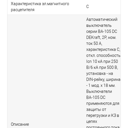
Характеристика эл.магнитного
C
расцепителя
Автоматический
выключатель
серии ВА-105 DC
DEKraft, 2P, ном.
ток 50 А,
характеристика C,
откл. способность
Icn 10 кА при 250
В/6 кА при 500 В,
установка - на
DIN-рейку, ширина
- 1 мод. х 18 мм.
Выключатели
ВА-105 DC
применяются для
защиты от
перегрузки и КЗ в
цепях
Описание
постоянного тока,