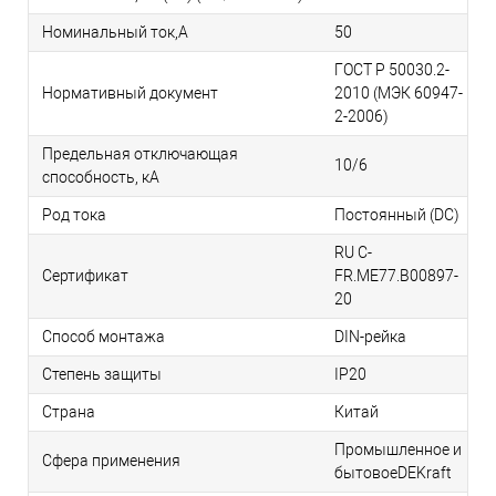
Номинальный ток,А
50
ГОСТ Р 50030.2-
Нормативный документ
2010 (МЭК 60947-
2-2006)
Предельная отключающая
10/6
способность, кA
Род тока
Постоянный (DC)
RU C-
Сертификат
FR.ME77.B00897-
20
Способ монтажа
DIN-рейка
Степень защиты
IP20
Страна
Китай
Промышленное и
Сфера применения
бытовоеDEKraft