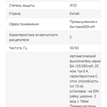
Степень защиты
IP20
Страна
Китай
Промышленное и
Сфера применения
бытовоеDEKraft
Характеристика эл.магнитного
C
расцепителя
Частота, Гц
50/60
Автоматический
выключатель серии
ВА-105 DEKraft, 2P,
ном. ток 6 А,
характеристика C,
откл. способность
Icn 10 кА,
установка - на DIN-
рейку, ширина - 2
мод. х 18мм.
Преимуществом