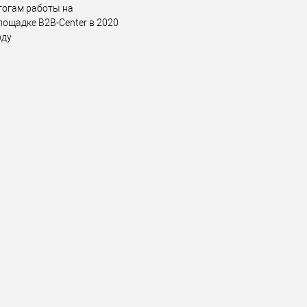
тогам работы на
лощадке B2B-Center в 2020
оду