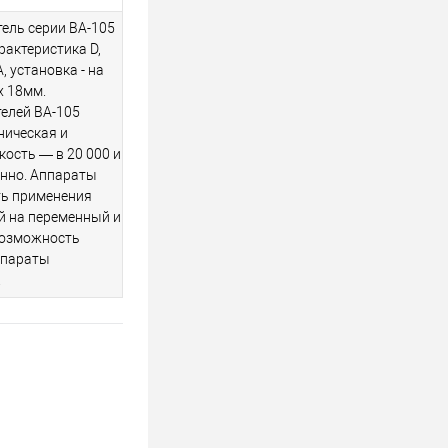
ель серии ВА-105
характеристика D,
, установка - на
 х 18мм.
елей ВА-105
ническая и
кость — в 20 000 и
енно. Аппараты
ть применения
й на переменный и
возможность
ппараты
.