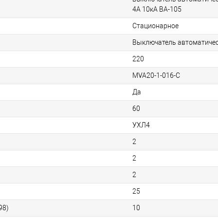
4A 10кА ВА-105
Стационарное
Выключатель автоматиче
220
MVA20-1-016-C
Да
60
УХЛ4
2
2
2
25
98)
10