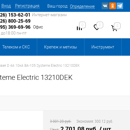
Вход
Регистрация
Ваш город:
Определение
926) 153-62-01
Интернет-магазин
926) 800-25-69
0
0
0
495) 369-69-96
Офис
0 до18:00 пн-пт
Телеком и СКС
Крепеж и метизы
Инструмент
Источники питания
Кабеленесущие системы
ая D 4A 10кА ВА-105 Systeme Electric 13210DEK
eme Electric 13210DEK
 инвентарь и комплектующие, бытовая химия
, смазки и промышленная химия
ика для склада
Ретро-электрика
3 001.20 руб.
Экономия:
300.12 руб.
2 701.08 руб.
/ шт
Цена: