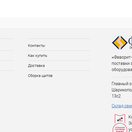
Контакты
Как купить
«Фаворит-
поставки 
Доставка
оборудов
Сборка щитов
Главный о
Шарикопо
13с2
Склад сам
К
Э
у