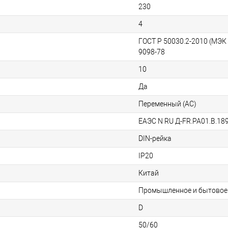
230
4
ГОСТ Р 50030.2-2010 (МЭК 
9098-78
10
Да
Переменный (AC)
ЕАЭС N RU Д-FR.РА01.В.18
DIN-рейка
IP20
Китай
Промышленное и бытовое
D
50/60