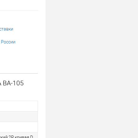
ставки
 России
А ВА-105
кий 2P кривая D