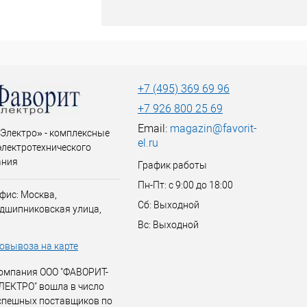
+7 (495) 369 69 96
+7 926 800 25 69
Email:
magazin@favorit-
Электро» - комплексные
el.ru
электротехнического
ания
График работы
Пн-Пт: с 9:00 до 18:00
фис: Москва,
Сб: Выходной
дшипниковская улица,
Вс: Выходной
овывоза на карте
омпания ООО "ФАВОРИТ-
ЛЕКТРО" вошла в число
спешных поставщиков по