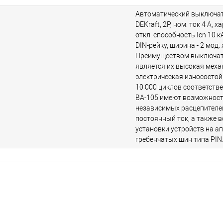
Автоматический выключат
DEKraft, 2P, ном. ток 4 А, 
откл. способность Icn 10 кА
DIN-рейку, ширина - 2 мод.
Преимуществом выключат
является их высокая меха
электрическая износостой
10 000 циклов соответств
ВА-105 имеют возможнос
независимых расцепителе
постоянный ток, а также 
установки устройств на а
гребенчатых шин типа PIN