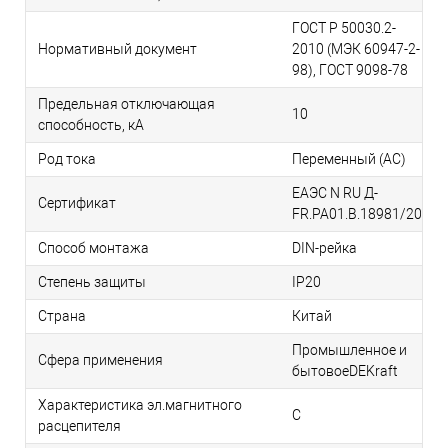
ГОСТ Р 50030.2-
Нормативный документ
2010 (МЭК 60947-2-
98), ГОСТ 9098-78
Предельная отключающая
10
способность, кA
Род тока
Переменный (AC)
ЕАЭС N RU Д-
Сертификат
FR.РА01.В.18981/20
Способ монтажа
DIN-рейка
Степень защиты
IP20
Страна
Китай
Промышленное и
Сфера применения
бытовоеDEKraft
Характеристика эл.магнитного
C
расцепителя