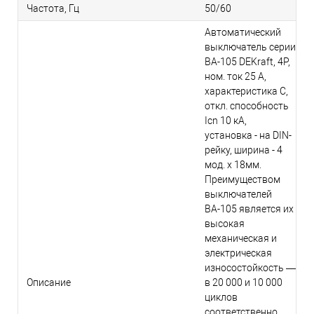
Частота, Гц
50/60
Автоматический
выключатель серии
ВА-105 DEKraft, 4P,
ном. ток 25 А,
характеристика C,
откл. способность
Icn 10 кА,
установка - на DIN-
рейку, ширина - 4
мод. х 18мм.
Преимуществом
выключателей
ВА-105 является их
высокая
механическая и
электрическая
износостойкость —
Описание
в 20 000 и 10 000
циклов
соответственно.