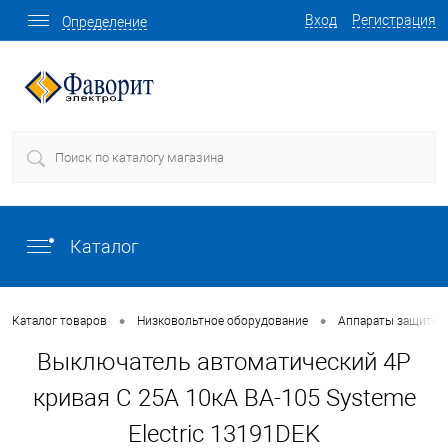
Вход
Регистрация
Определение
Каталог
•
•
Каталог товаров
Низковольтное оборудование
Аппараты защиты
Выключатель автоматический 4P
кривая C 25A 10кА ВА-105 Systeme
Electric 13191DEK