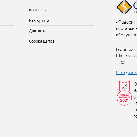
Контакты
Как купить
«Фаворит-
поставки 
Доставка
оборудов
Сборка щитов
Главный о
Шарикопо
13с2
Склад сам
К
Э
у
и
п
г