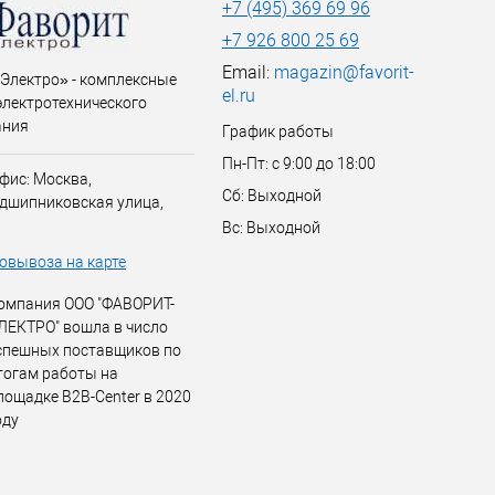
+7 (495) 369 69 96
+7 926 800 25 69
Email:
magazin@favorit-
Электро» - комплексные
el.ru
электротехнического
ания
График работы
Пн-Пт: с 9:00 до 18:00
фис: Москва,
Сб: Выходной
дшипниковская улица,
Вс: Выходной
овывоза на карте
омпания ООО "ФАВОРИТ-
ЛЕКТРО" вошла в число
спешных поставщиков по
тогам работы на
лощадке B2B-Center в 2020
оду