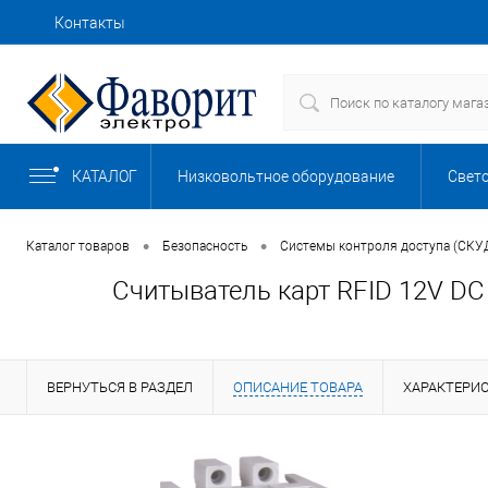
Контакты
Как купить
Доставка
Сборка щитов
КАТАЛОГ
Низковольтное оборудование
Свет
Безопасность
Автоматизация, КИП
•
•
Каталог товаров
Безопасность
Системы контроля доступа (СКУ
Считыватель карт RFID 12V DC
Кабели, провода и изделия для прокладки 
Комплектные устройства
Компьютер
ВЕРНУТЬСЯ В РАЗДЕЛ
ОПИСАНИЕ ТОВАРА
ХАРАКТЕРИ
Насосы, баки и емкости
Обогрев и в