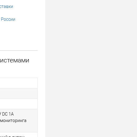
ставки
 России
системами
V DC 1A
 мониторинга