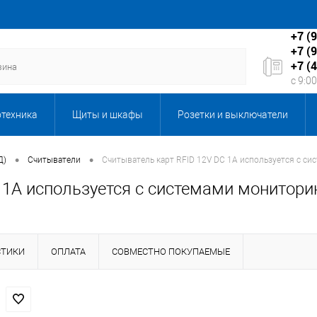
+7 (
+7 (
+7 (
с 9:0
отехника
Щиты и шкафы
Розетки и выключатели
Бытовая техника
Запорная и регулирующая арматура
•
•
Д)
Считыватели
Считыватель карт RFID 12V DC 1A используется с с
 1A используется с системами монитори
кабеля
Каталог подарков
Клининговое оборудование,
ы, серверы и мультимедиа
ЛКП Новые товары
Масла
СТИКИ
ОПЛАТА
СОВМЕСТНО ПОКУПАЕМЫЕ
ентиляция
Оборудование 6-10кВ
Оборудование и техн