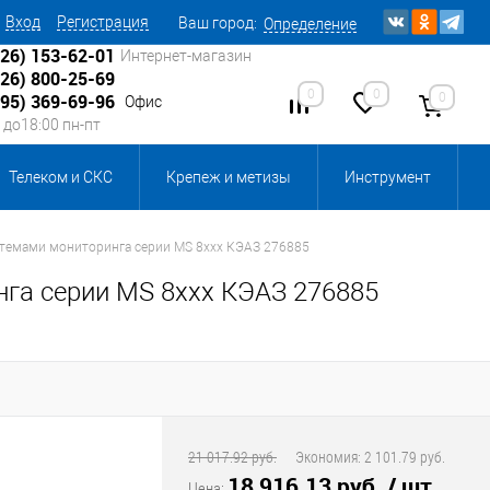
Вход
Регистрация
Ваш город:
Определение
926) 153-62-01
Интернет-магазин
926) 800-25-69
0
0
0
495) 369-69-96
Офис
0 до18:00 пн-пт
Телеком и СКС
Крепеж и метизы
Инструмент
Источники питания
Кабеленесущие системы
истемами мониторинга серии MS 8xxx КЭАЗ 276885
нга серии MS 8xxx КЭАЗ 276885
 инвентарь и комплектующие, бытовая химия
, смазки и промышленная химия
ика для склада
Ретро-электрика
21 017.92 руб.
Экономия:
2 101.79 руб.
18 916.13 руб.
/ шт
Цена: