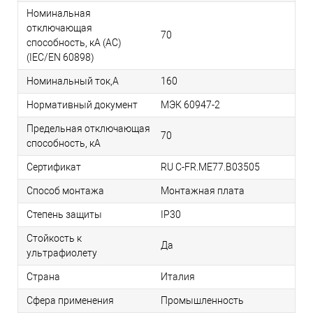
Номинальная
отключающая
70
способность, кA (AC)
(IEC/EN 60898)
Номинальный ток,А
160
Нормативный документ
МЭК 60947-2
Предельная отключающая
70
способность, кA
Сертификат
RU C-FR.ME77.B03505
Способ монтажа
Монтажная плата
Степень защиты
IP30
Стойкость к
Да
ультрафиолету
Страна
Италия
Сфера применения
Промышленность