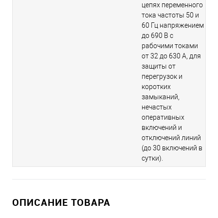
цепях переменного
тока частоты 50 и
60 Гц напряжением
до 690 В с
рабочими токами
от 32 до 630 А, для
защиты от
перегрузок и
коротких
замыканий,
нечастых
оперативных
включений и
отключений линий
(до 30 включений в
сутки).
ОПИСАНИЕ ТОВАРА